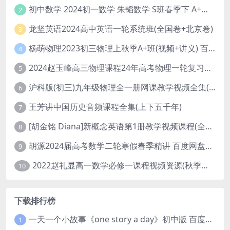
初中数学 2024初一数学 朱韬数学 S班春季下 A+班春季下 百度云网盘
2
龙坚英语2024高中英语一轮系统班(全国卷+北京卷)
3
杨萌物理2023初三物理上秋季A+班(视频+讲义) 百度网盘分享
4
2024赵玉峰高三物理课程24年高考物理一轮复习网课教程
5
沪科版(初三)九年级物理全一册网课教学视频全集(录播版 杜春雨 66讲)
6
王芳讲中国历史音频课程全集(上下五千年)
7
[胡金铭 Diana]新概念英语第1册教学视频课程(全集 百度网盘下载)
8
胡源2024届高考数学二轮寒假春季精讲 百度网盘分享
9
2022赵礼显高一数学必修一课程视频资源(秋季班 含讲义)百度网盘云
10
下载排行榜
一天一个小故事《one story a day》初中版 百度网盘分享下载
1