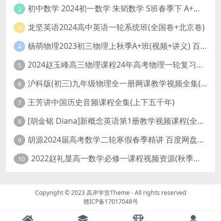
初中数学 2024初一数学 朱韬数学 S班春季下 A+班春季下 百度云网盘
2
龙坚英语2024高中英语一轮系统班(全国卷+北京卷)
3
杨萌物理2023初三物理上秋季A+班(视频+讲义) 百度网盘分享
4
2024赵玉峰高三物理课程24年高考物理一轮复习网课教程
5
沪科版(初三)九年级物理全一册网课教学视频全集(录播版 杜春雨 66讲)
6
王芳讲中国历史音频课程全集(上下五千年)
7
[胡金铭 Diana]新概念英语第1册教学视频课程(全集 百度网盘下载)
8
胡源2024届高考数学二轮寒假春季精讲 百度网盘分享
9
2022赵礼显高一数学必修一课程视频资源(秋季班 含讲义)百度网盘云
10
Copyright © 2023
高岸学堂Theme
- All rights reserved
赣ICP备17017048号