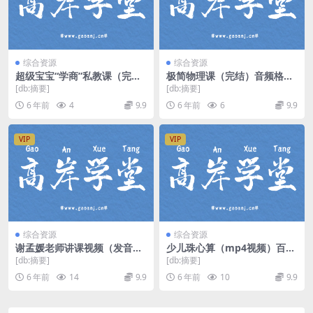
综合资源
综合资源
超级宝宝“学商”私教课（完
极简物理课（完结）音频格式
结）
百度网盘
[db:摘要]
[db:摘要]
6 年前
4
9.9
6 年前
6
9.9
VIP
VIP
综合资源
综合资源
谢孟媛老师讲课视频（发音
少儿珠心算（mp4视频）百度
篇）百度网盘
网盘
[db:摘要]
[db:摘要]
6 年前
14
9.9
6 年前
10
9.9