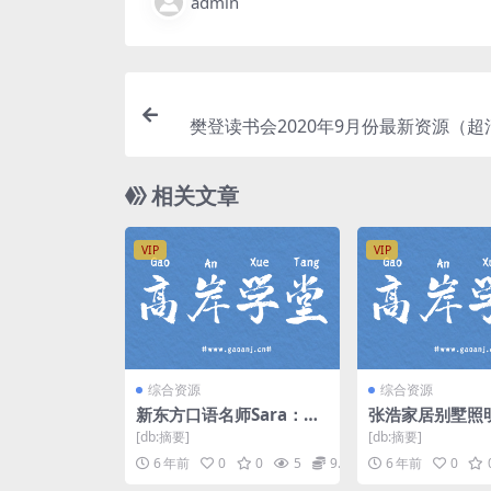
admin
樊登读书会2020年9月份最新资源（超
相关文章
VIP
VIP
综合资源
综合资源
新东方口语名师Sara：听
张浩家居别墅照明
《老友记》学地道美语第
讲（高清视频）
[db:摘要]
[db:摘要]
二辑 百度网盘
6 年前
0
0
5
9.9
6 年前
0