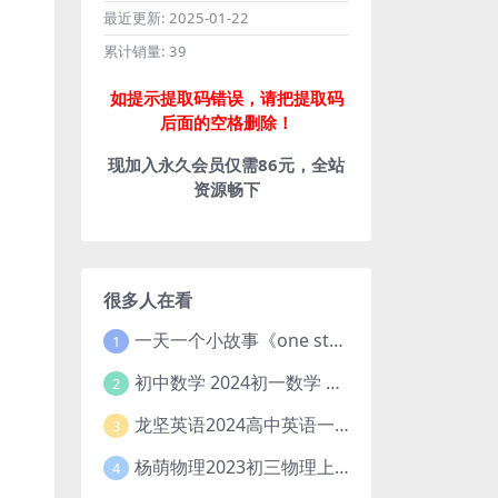
最近更新:
2025-01-22
累计销量:
39
如提示提取码错误，请把提取码
后面的空格删除！
现加入永久会员仅需86元，全站
资源畅下
很多人在看
一天一个小故事《one story a day》初中版 百度网盘分享下载
1
初中数学 2024初一数学 朱韬数学 S班春季下 A+班春季下 百度云网盘
2
龙坚英语2024高中英语一轮系统班(全国卷+北京卷)
3
杨萌物理2023初三物理上秋季A+班(视频+讲义) 百度网盘分享
4