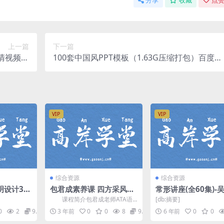
分享
收藏
点赞
上一篇
下一篇
清视频）
100套中国风PPT模板（1.63G压缩打包）百度网
百度网盘
盘
VIP
VIP
综合资源
综合资源
设计30
包君成素养课 四方采风夏
常形讲座(全60集)-
百度网盘
芒班课程(含讲义)百度网盘
围棋实战讲解mp4视
课程简介包君成老师ATA语
[db:摘要]
资源
度网盘分享
文素养课，继四方采风B卷之
0
2
9.9
3 年前
0
0
8
9.9
6 年前
0
0
后，开课的 四方采风夏芒...