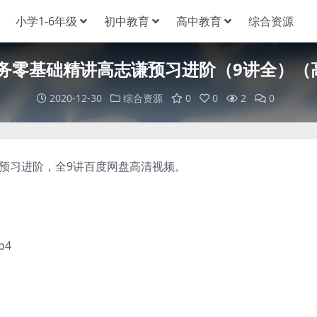
小学1-6年级
初中教育
高中教育
综合资源
实务零基础精讲高志谦预习进阶（9讲全）
2020-12-30
综合资源
0
0
2
0
预习进阶，全9讲百度网盘高清视频。
p4