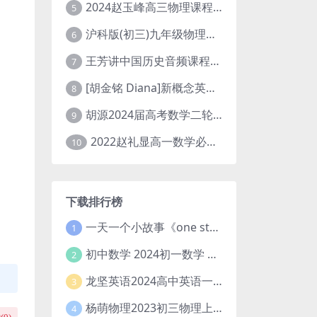
2024赵玉峰高三物理课程24年高考物理一轮复习网课教程
5
沪科版(初三)九年级物理全一册网课教学视频全集(录播版 杜春雨 66讲)
6
王芳讲中国历史音频课程全集(上下五千年)
7
[胡金铭 Diana]新概念英语第1册教学视频课程(全集 百度网盘下载)
8
胡源2024届高考数学二轮寒假春季精讲 百度网盘分享
9
2022赵礼显高一数学必修一课程视频资源(秋季班 含讲义)百度网盘云
10
下载排行榜
一天一个小故事《one story a day》初中版 百度网盘分享下载
1
初中数学 2024初一数学 朱韬数学 S班春季下 A+班春季下 百度云网盘
2
龙坚英语2024高中英语一轮系统班(全国卷+北京卷)
3
杨萌物理2023初三物理上秋季A+班(视频+讲义) 百度网盘分享
4