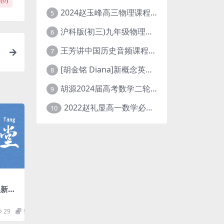
(
0
)
2024赵玉峰高三物理课程24年高考物理一轮复习网课教程
5
沪科版(初三)九年级物理全一册网课教学视频全集(录播版 杜春雨 66讲)
6
王芳讲中国历史音频课程全集(上下五千年)
7
[胡金铭 Diana]新概念英语第1册教学视频课程(全集 百度网盘下载)
8
胡源2024届高考数学二轮寒假春季精讲 百度网盘分享
9
2022赵礼显高一数学必修一课程视频资源(秋季班 含讲义)百度网盘云
10
吴新宇
频 百
29
9.9