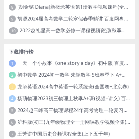
[胡金铭 Diana]新概念英语第1册教学视频课程(全集 百度网盘下载)
8
胡源2024届高考数学二轮寒假春季精讲 百度网盘分享
9
2022赵礼显高一数学必修一课程视频资源(秋季班 含讲义)百度网盘云
10
下载排行榜
一天一个小故事《one story a day》初中版 百度网盘分享下载
1
初中数学 2024初一数学 朱韬数学 S班春季下 A+班春季下 百度云网盘
2
龙坚英语2024高中英语一轮系统班(全国卷+北京卷)
3
杨萌物理2023初三物理上秋季A+班(视频+讲义) 百度网盘分享
4
2024赵玉峰高三物理课程24年高考物理一轮复习网课教程
5
沪科版(初三)九年级物理全一册网课教学视频全集(录播版 杜春雨 66讲)
6
王芳讲中国历史音频课程全集(上下五千年)
7