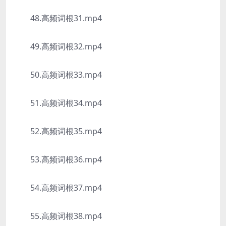
48.高频词根31.mp4
49.高频词根32.mp4
50.高频词根33.mp4
51.高频词根34.mp4
52.高频词根35.mp4
53.高频词根36.mp4
54.高频词根37.mp4
55.高频词根38.mp4