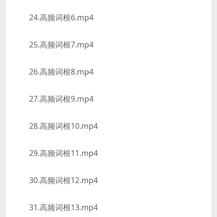
24.高频词根6.mp4
25.高频词根7.mp4
26.高频词根8.mp4
27.高频词根9.mp4
28.高频词根10.mp4
29.高频词根11.mp4
30.高频词根12.mp4
31.高频词根13.mp4