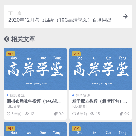
下一篇
2020年12月考虫四级（10G高清视频）百度网盘
相关文章
VIP
VIP
综合资源
综合资源
围棋布局教学视频（14G视
粽子魔方教程（超清打包）百
频）百度网盘
度网盘
[db:摘要]
[db:摘要]
6 年前
12
9.9
6 年前
15
9.9
VIP
VIP