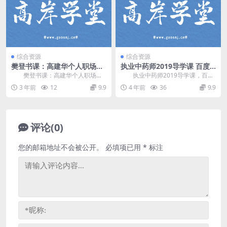
综合资源
综合资源
樊登书课：高建华个人职场的
执业中药师2019导学课 百度
顶层设计（完结）百度网盘分
网盘分享
樊登书课：高建华个人职场的
执业中药师2019导学课，百度
享
顶层设计，完结版百度网盘分享职
网盘执业中药课程5.95G高清视
3 年前
12
9.9
4 年前
36
9.9
场课程2.07G高清...
频。 资源目...
评论(0)
您的邮箱地址不会被公开。
必填项已用
*
标注