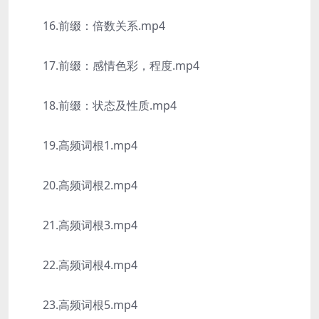
16.前缀：倍数关系.mp4
17.前缀：感情色彩，程度.mp4
18.前缀：状态及性质.mp4
19.高频词根1.mp4
20.高频词根2.mp4
21.高频词根3.mp4
22.高频词根4.mp4
23.高频词根5.mp4