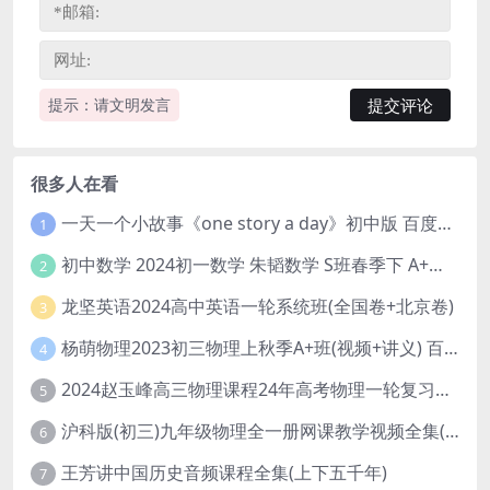
提示：请文明发言
很多人在看
一天一个小故事《one story a day》初中版 百度网盘分享下载
1
初中数学 2024初一数学 朱韬数学 S班春季下 A+班春季下 百度云网盘
2
龙坚英语2024高中英语一轮系统班(全国卷+北京卷)
3
杨萌物理2023初三物理上秋季A+班(视频+讲义) 百度网盘分享
4
2024赵玉峰高三物理课程24年高考物理一轮复习网课教程
5
沪科版(初三)九年级物理全一册网课教学视频全集(录播版 杜春雨 66讲)
6
王芳讲中国历史音频课程全集(上下五千年)
7