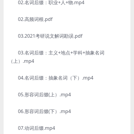
02.名词后缀：职业+人+物.mp4
02.高频词根.pdf
03.2021考研说文解词勘误.pdf
03.名词后缀：主义+地点+学科+抽象名词
（上）.mp4
04.名词后缀：抽象名词（下）.mp4
05.形容词后缀(上）.mp4
06.形容词后缀(下）.mp4
07.动词后缀.mp4