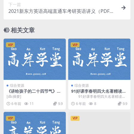
下一篇
2021新东方英语高端直通车考研英语讲义（PDF文
档打包）百度网盘
相关文章
VIP
VIP
综合资源
综合资源
《讲给孩子的二十四节气》M
91好课李春明四大名著精读课
P3音频格式 百度网盘下载
（高清视频）百度网盘
[db:摘要]
91好课李春明四大名著精读
课，百度网盘高清视频。 资源
6 年前
11
9.9
6 年前
8
9.9
目录 三国演义\1...
VIP
VIP