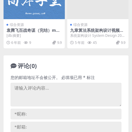
综合资源
综合资源
袁腾飞百战奇谋（完结）mp3
九章算法系统架构设计视频资
音频 百度网盘
源（2021年最新版本）
[db:摘要]
系统架构设计 System Design 202
1 版想成为百万架构师必学课程，...
6 年前
9
9.9
5 年前
45
9.9
评论(0)
您的邮箱地址不会被公开。
必填项已用
*
标注