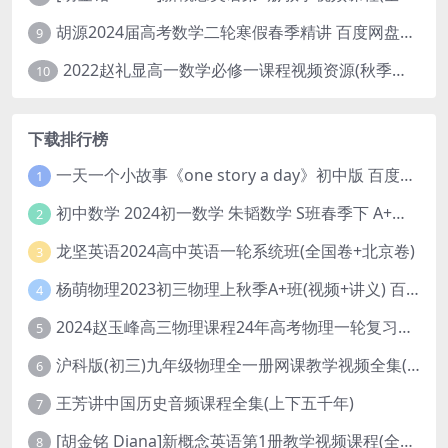
胡源2024届高考数学二轮寒假春季精讲 百度网盘分享
9
2022赵礼显高一数学必修一课程视频资源(秋季班 含讲义)百度网盘云
10
下载排行榜
一天一个小故事《one story a day》初中版 百度网盘分享下载
1
初中数学 2024初一数学 朱韬数学 S班春季下 A+班春季下 百度云网盘
2
龙坚英语2024高中英语一轮系统班(全国卷+北京卷)
3
杨萌物理2023初三物理上秋季A+班(视频+讲义) 百度网盘分享
4
2024赵玉峰高三物理课程24年高考物理一轮复习网课教程
5
沪科版(初三)九年级物理全一册网课教学视频全集(录播版 杜春雨 66讲)
6
王芳讲中国历史音频课程全集(上下五千年)
7
[胡金铭 Diana]新概念英语第1册教学视频课程(全集 百度网盘下载)
8