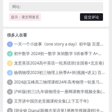
提示：请文明发言
很多人在看
一天一个小故事《one story a day》初中版 百度网盘分享下载
1
初中数学 2024初一数学 朱韬数学 S班春季下 A+班春季下 百度云网盘
2
龙坚英语2024高中英语一轮系统班(全国卷+北京卷)
3
杨萌物理2023初三物理上秋季A+班(视频+讲义) 百度网盘分享
4
2024赵玉峰高三物理课程24年高考物理一轮复习网课教程
5
沪科版(初三)九年级物理全一册网课教学视频全集(录播版 杜春雨 66讲)
6
王芳讲中国历史音频课程全集(上下五千年)
7
[胡金铭 Diana]新概念英语第1册教学视频课程(全集 百度网盘下载)
8