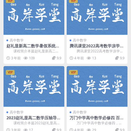
VIP
VIP
高中数学
高中数学
赵礼显新高二数学暑假系统班
腾讯课堂2022高考数学凉学长
视频网课(含电子讲义)网盘资
考前预测押题课（文+理+新高
课程简介本篇赵礼显新高二数
腾讯课堂2022高考数学凉学长
源
考）网盘分享
学暑假系统班视频网课，由高中数
考前预测押题课，文+理+新高考课
3 年前
109
9.9
4 年前
13
9.9
学名师 赵礼显(显哥...
程，网盘分享高...
VIP
VIP
高中数学
高中数学
2023赵礼显高二数学压轴导数
万门中学高中数学必修四 百度
寒假预习课程(电子讲义)百度
网盘分享
课程简介本篇2023赵礼显高二
万门中学高中数学必修四，百
网盘分享
数学压轴导数讲解，高二全年班中
度网盘高中数学课程15.3G高清视
3 年前
17
9.9
4 年前
29
9.9