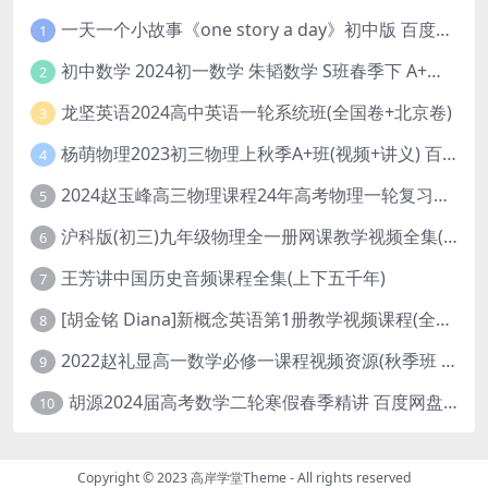
一天一个小故事《one story a day》初中版 百度网盘分享下载
1
初中数学 2024初一数学 朱韬数学 S班春季下 A+班春季下 百度云网盘
2
龙坚英语2024高中英语一轮系统班(全国卷+北京卷)
3
杨萌物理2023初三物理上秋季A+班(视频+讲义) 百度网盘分享
4
2024赵玉峰高三物理课程24年高考物理一轮复习网课教程
5
沪科版(初三)九年级物理全一册网课教学视频全集(录播版 杜春雨 66讲)
6
王芳讲中国历史音频课程全集(上下五千年)
7
[胡金铭 Diana]新概念英语第1册教学视频课程(全集 百度网盘下载)
8
2022赵礼显高一数学必修一课程视频资源(秋季班 含讲义)百度网盘云
9
胡源2024届高考数学二轮寒假春季精讲 百度网盘分享
10
Copyright © 2023
高岸学堂Theme
- All rights reserved