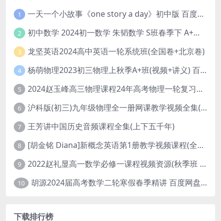
一天一个小故事《one story a day》初中版 百度网盘分享下载
1
初中数学 2024初一数学 朱韬数学 S班春季下 A+班春季下 百度云网盘
2
龙坚英语2024高中英语一轮系统班(全国卷+北京卷)
3
杨萌物理2023初三物理上秋季A+班(视频+讲义) 百度网盘分享
4
2024赵玉峰高三物理课程24年高考物理一轮复习网课教程
5
沪科版(初三)九年级物理全一册网课教学视频全集(录播版 杜春雨 66讲)
6
王芳讲中国历史音频课程全集(上下五千年)
7
[胡金铭 Diana]新概念英语第1册教学视频课程(全集 百度网盘下载)
8
2022赵礼显高一数学必修一课程视频资源(秋季班 含讲义)百度网盘云
9
胡源2024届高考数学二轮寒假春季精讲 百度网盘分享
10
下载排行榜