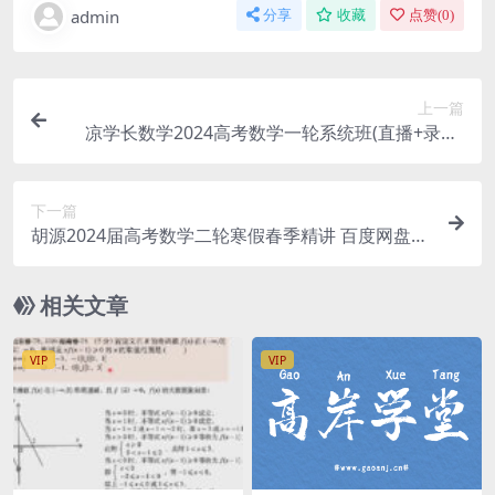
admin
分享
收藏
点赞(
0
)
上一篇
凉学长数学2024高考数学一轮系统班(直播+录播)
百度网盘分享
下一篇
胡源2024届高考数学二轮寒假春季精讲 百度网盘分
享
相关文章
VIP
VIP