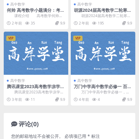
高中数学
高中数学
何帅 高考数学小题满分：考场
胡源2024届高考数学二轮寒假
40分钟拿满卷面80分百度网盘
春季精讲 百度网盘分享
课程介绍 高考数学何帅课
胡源2024届高考数学二轮寒假
分享
程，VIP会员可通过网盘转存下载或
+春季精讲，由 胡源 老师讲课，北
2 年前
35
9.9
2 年前
195
9.9
者在线播放。本课...
京大学元培学...
VIP
VIP
高中数学
高中数学
腾讯课堂2023高考数学凉学长
万门中学高中数学必修一 百度
录播课第二部分暨补充部分
网盘分享
腾讯课堂2023高考数学凉学长
万门中学高中数学必修一，百
（高三）百度网盘分享
录播课第二部分暨补充部分，百度
度网盘高中数学课程13.0G高清视
3 年前
11
9.9
4 年前
4
9.9
网盘分享高考数学...
频。 资源目录...
评论(0)
您的邮箱地址不会被公开。
必填项已用
*
标注