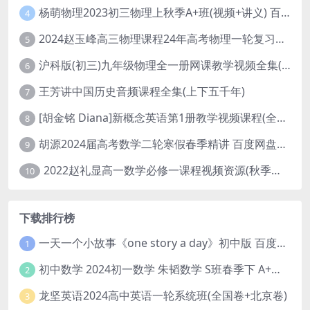
杨萌物理2023初三物理上秋季A+班(视频+讲义) 百度网盘分享
4
2024赵玉峰高三物理课程24年高考物理一轮复习网课教程
5
沪科版(初三)九年级物理全一册网课教学视频全集(录播版 杜春雨 66讲)
6
王芳讲中国历史音频课程全集(上下五千年)
7
[胡金铭 Diana]新概念英语第1册教学视频课程(全集 百度网盘下载)
8
胡源2024届高考数学二轮寒假春季精讲 百度网盘分享
9
2022赵礼显高一数学必修一课程视频资源(秋季班 含讲义)百度网盘云
10
下载排行榜
一天一个小故事《one story a day》初中版 百度网盘分享下载
1
初中数学 2024初一数学 朱韬数学 S班春季下 A+班春季下 百度云网盘
2
龙坚英语2024高中英语一轮系统班(全国卷+北京卷)
3