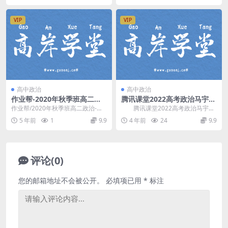
VIP
VIP
高中政治
高中政治
​作业帮-2020年秋季班高二政
腾讯课堂2022高考政治马宇轩
治-周峤矞-长期班（10.73高清
三轮点题班 百度网盘分享
作业帮/2020年秋季班高二政治-周_
腾讯课堂2022高考政治马宇轩
视频）百度云
峤-矞-长期班/├──2020年秋季班高
三轮点题班，百度网盘分享高考政
5 年前
1
9.9
4 年前
24
9.9
三...
治课程3.10G...
评论(0)
您的邮箱地址不会被公开。
必填项已用
*
标注