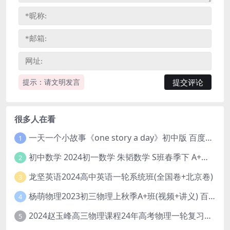
提示：请文明发言
很多人在看
一天一个小故事《one story a day》初中版 百度网盘分享下载
1
初中数学 2024初一数学 朱韬数学 S班春季下 A+班春季下 百度云网盘
2
龙坚英语2024高中英语一轮系统班(全国卷+北京卷)
3
杨萌物理2023初三物理上秋季A+班(视频+讲义) 百度网盘分享
4
2024赵玉峰高三物理课程24年高考物理一轮复习网课教程
5