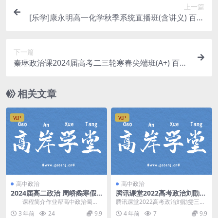
上一篇
[乐学]康永明高一化学秋季系统直播班(含讲义) 百度
网盘分享
下一篇
秦琳政治课2024届高考二三轮寒春尖端班(A+) 百度
网盘分享
相关文章
VIP
VIP
高中政治
高中政治
2024届高二政治 周峤矞寒假
腾讯课堂2022高考政治刘勖雯
班+秦琳春季班合集(全国通用)
三轮套卷批改班 百度网盘分享
课程简介作业帮高中政治蜀将
腾讯课堂2022高考政治刘勖雯三轮
周峤矞 和 秦琳讲课，2024届高二
套卷批改班，百度网盘高考政治复
3 年前
24
9.9
4 年前
7
9.9
政治下学期寒春...
习课程9.36G...