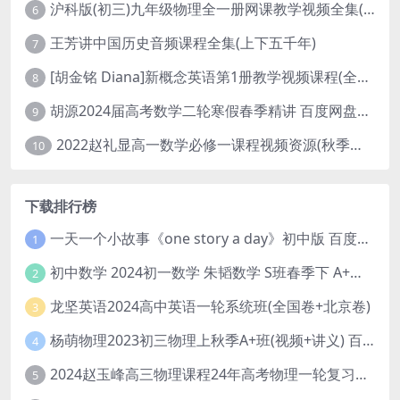
沪科版(初三)九年级物理全一册网课教学视频全集(录播版 杜春雨 66讲)
6
王芳讲中国历史音频课程全集(上下五千年)
7
[胡金铭 Diana]新概念英语第1册教学视频课程(全集 百度网盘下载)
8
胡源2024届高考数学二轮寒假春季精讲 百度网盘分享
9
2022赵礼显高一数学必修一课程视频资源(秋季班 含讲义)百度网盘云
10
下载排行榜
一天一个小故事《one story a day》初中版 百度网盘分享下载
1
初中数学 2024初一数学 朱韬数学 S班春季下 A+班春季下 百度云网盘
2
龙坚英语2024高中英语一轮系统班(全国卷+北京卷)
3
杨萌物理2023初三物理上秋季A+班(视频+讲义) 百度网盘分享
4
2024赵玉峰高三物理课程24年高考物理一轮复习网课教程
5