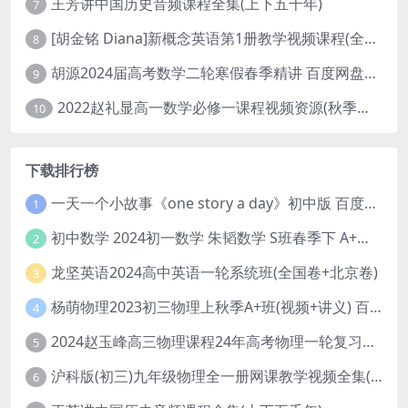
王芳讲中国历史音频课程全集(上下五千年)
7
[胡金铭 Diana]新概念英语第1册教学视频课程(全集 百度网盘下载)
8
胡源2024届高考数学二轮寒假春季精讲 百度网盘分享
9
2022赵礼显高一数学必修一课程视频资源(秋季班 含讲义)百度网盘云
10
下载排行榜
一天一个小故事《one story a day》初中版 百度网盘分享下载
1
初中数学 2024初一数学 朱韬数学 S班春季下 A+班春季下 百度云网盘
2
龙坚英语2024高中英语一轮系统班(全国卷+北京卷)
3
杨萌物理2023初三物理上秋季A+班(视频+讲义) 百度网盘分享
4
2024赵玉峰高三物理课程24年高考物理一轮复习网课教程
5
沪科版(初三)九年级物理全一册网课教学视频全集(录播版 杜春雨 66讲)
6