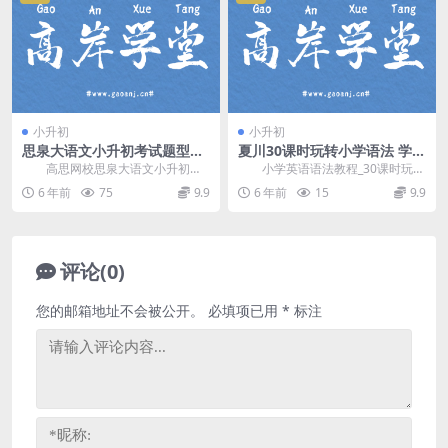
小升初
小升初
思泉大语文小升初考试题型讲
夏川30课时玩转小学语法 学而
座（超清27讲+讲义打包）百
思网校（全30讲高清打包）百
高思网校思泉大语文小升初语
小学英语语法教程_30课时玩转
度网盘
度网盘
文冲刺班视频课程视频教程教学视
小学语法，夏川，学而思小升初英
6 年前
75
9.9
6 年前
15
9.9
频。传统语文—照本宣...
语教学专家，教授...
评论(0)
您的邮箱地址不会被公开。
必填项已用
*
标注