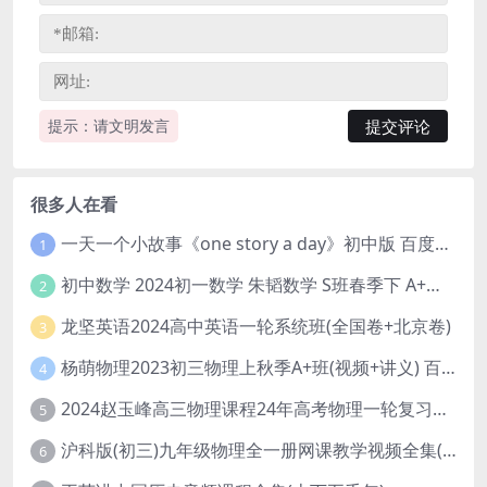
提示：请文明发言
很多人在看
一天一个小故事《one story a day》初中版 百度网盘分享下载
1
初中数学 2024初一数学 朱韬数学 S班春季下 A+班春季下 百度云网盘
2
龙坚英语2024高中英语一轮系统班(全国卷+北京卷)
3
杨萌物理2023初三物理上秋季A+班(视频+讲义) 百度网盘分享
4
2024赵玉峰高三物理课程24年高考物理一轮复习网课教程
5
沪科版(初三)九年级物理全一册网课教学视频全集(录播版 杜春雨 66讲)
6