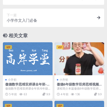
涵50讲视频 百度网盘
下一篇
小学作文入门必备
相关文章
VIP
VIP
小升初
小升初
​傲德数学思维双师课全年班-6
傲德6年级数学双师思维视频
年级（25.42G高清视频百度
课全集(含小升初 无讲义)百度
傲德数学思维双师课全年班/6年级/
课程简介本篇傲德6年级数学双师思
云）
网盘下载
├──01.暑假| ├──01 傲德六年级
维视频课全集，由知名数学网课老
5 年前
63
9.9
4 年前
136
9.9
暑 ...
师 傲德 讲课，6...
VIP
VIP