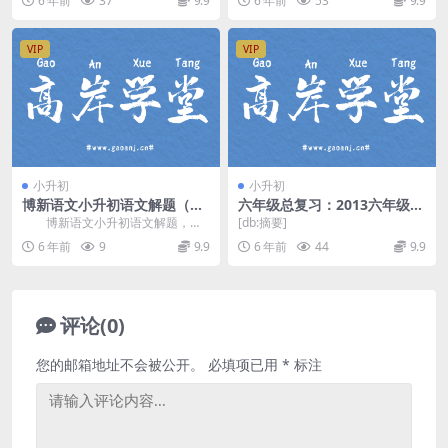
6 年前
37
9.9
6 年前
53
9.9
料。由于语文学科的特...
VIP
VIP
小升初
小升初
博新语文小升初语文解题（完
六年级总复习：2013六年级奥
结）（960×540视频）百度网
数春季班（学而思竞赛班）百
博新语文小升初语文解题，完
[db:摘要]
盘
度网盘
结版分辨率960×540百度网盘视
6 年前
9
9.9
6 年前
44
9.9
频。 资源目录...
评论(0)
您的邮箱地址不会被公开。
必填项已用
*
标注