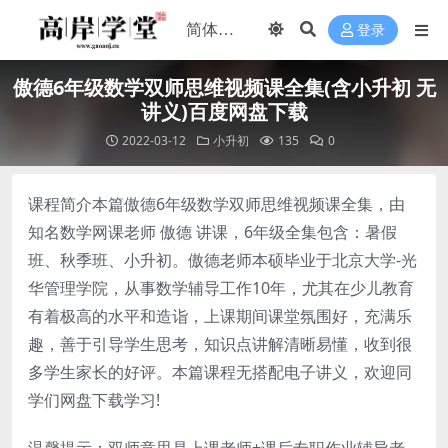
登录
傲德6年级数学双师思维视频课全集(含小升初 无
讲义)百度网盘下载
2022-03-12
小升初
135
0
课程简介本篇傲德6年级数学双师思维视频课全集，由
知名数学网课老师 傲德 讲课，6年级全集包含：暑假
班、秋季班、小升初。傲德老师本硕毕业于北京大学-光
华管理学院，从事数学辅导工作10年，尤其在少儿教育
有着极高的水平和造诣，上课期间课堂氛围好，充满乐
趣，善于引导学生思考，知识点讲解清晰易懂，收到很
多学生家长的好评。本篇课程无搭配电子讲义，欢迎同
学们网盘下载学习!