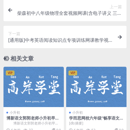
上一篇
柴森初中八年级物理全套视频网课(含电子讲义 三刷
错题法)百度网盘资源下载
下一篇
[通用版]中考英语阅读知识点专项训练网课教学视频
下载(34小讲 Lance)百度网盘下载
相关文章
VIP
VIP
小升初
小升初
博新语文郭郭老师小升初早培
学而思网校六年级“畅享语文”
语文千题斩音频视频课程+配
成长计划年卡（21-24级）达
博新语文郭郭老师小升初早培
[db:摘要]
套资料（打包）百度网盘
吾力江49讲视频 百度网盘分享
语文千题斩音频视频课程加配套资