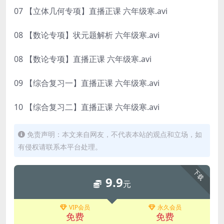
07 【立体几何专项】直播正课 六年级寒.avi
08 【数论专项】状元题解析 六年级寒.avi
08 【数论专项】直播正课 六年级寒.avi
09 【综合复习一】直播正课 六年级寒.avi
10 【综合复习二】直播正课 六年级寒.avi
免责声明：本文来自网友，不代表本站的观点和立场，如
有侵权请联系本平台处理。
下载
9.9
元
VIP会员
永久会员
免费
免费