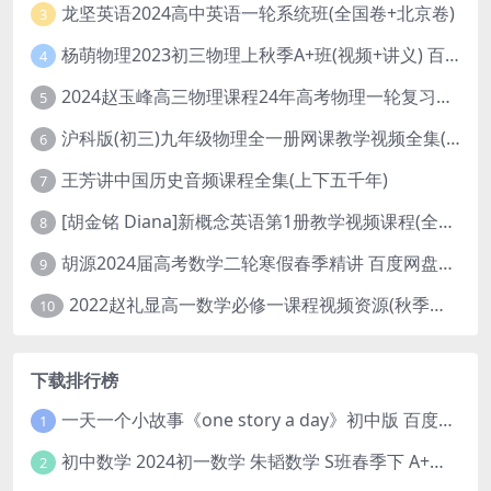
龙坚英语2024高中英语一轮系统班(全国卷+北京卷)
3
杨萌物理2023初三物理上秋季A+班(视频+讲义) 百度网盘分享
4
2024赵玉峰高三物理课程24年高考物理一轮复习网课教程
5
沪科版(初三)九年级物理全一册网课教学视频全集(录播版 杜春雨 66讲)
6
王芳讲中国历史音频课程全集(上下五千年)
7
[胡金铭 Diana]新概念英语第1册教学视频课程(全集 百度网盘下载)
8
胡源2024届高考数学二轮寒假春季精讲 百度网盘分享
9
2022赵礼显高一数学必修一课程视频资源(秋季班 含讲义)百度网盘云
10
下载排行榜
一天一个小故事《one story a day》初中版 百度网盘分享下载
1
初中数学 2024初一数学 朱韬数学 S班春季下 A+班春季下 百度云网盘
2