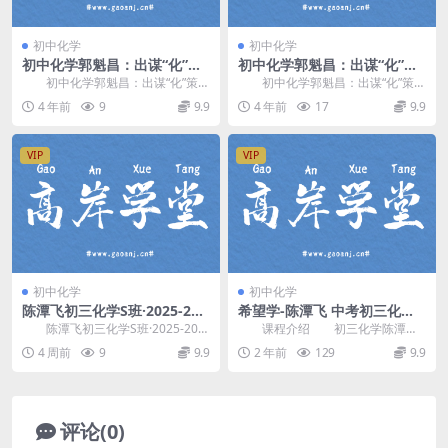
初中化学
初中化学
初中化学郭魁昌：出谋“化”策
初中化学郭魁昌：出谋“化”策
——初三化学基础巩固 百度网
——中考总复习冲刺 百度网盘
初中化学郭魁昌：出谋“化”策，
初中化学郭魁昌：出谋“化”策，
盘分享
分享
初三化学基础巩固，百度网盘初中
中考总复习冲刺，百度网盘初中化
4 年前
9
9.9
4 年前
17
9.9
化学课程6.76...
学复习课程4.8...
VIP
VIP
初中化学
初中化学
陈潭飞初三化学S班·2025-202
希望学-陈潭飞 中考初三化学
6年上暑假预习课(全国版) 百
上2024年春季S班百度网盘分
陈潭飞初三化学S班·2025-202
课程介绍 初三化学陈潭飞
度网盘分享
享
6年上暑假预习课，共18讲视频，
希望学课程，VIP会员可通过网盘转
4 周前
9
9.9
2 年前
129
9.9
包含电子...
存下载或者在线播...
评论(0)