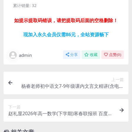
累计销量:
32
如提示提取码错误，请把提取码后面的空格删除！
现加入永久会员仅需86元，全站资源畅下
admin
分享
收藏
点赞(
0
)
上一篇
杨睿老师初中语文7-9年级课内文言文精讲(含电子
讲义) 百度网盘分享
下一篇
赵礼显2026年高一数学(下学期)寒春联报班 百度网
盘分享