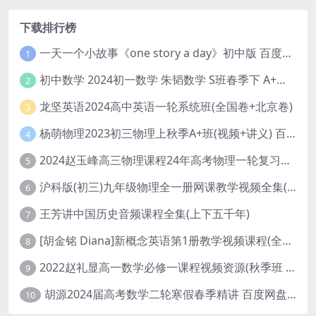
下载排行榜
一天一个小故事《one story a day》初中版 百度网盘分享下载
1
初中数学 2024初一数学 朱韬数学 S班春季下 A+班春季下 百度云网盘
2
龙坚英语2024高中英语一轮系统班(全国卷+北京卷)
3
杨萌物理2023初三物理上秋季A+班(视频+讲义) 百度网盘分享
4
2024赵玉峰高三物理课程24年高考物理一轮复习网课教程
5
沪科版(初三)九年级物理全一册网课教学视频全集(录播版 杜春雨 66讲)
6
王芳讲中国历史音频课程全集(上下五千年)
7
[胡金铭 Diana]新概念英语第1册教学视频课程(全集 百度网盘下载)
8
2022赵礼显高一数学必修一课程视频资源(秋季班 含讲义)百度网盘云
9
胡源2024届高考数学二轮寒假春季精讲 百度网盘分享
10