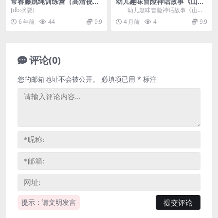
常春藤跳绳训练营（高清视频
幼儿趣味冒险神话故事《山海
完结）百度网盘
经怪兽档案》72集音频Mp3
[db:摘要]
幼儿趣味冒险神话故事《山海
百度网盘分享
经怪兽档案》，共72集，有趣的幼
6 年前
44
9.9
4 月前
4
9.9
儿睡前故事陪伴，M...
评论(0)
您的邮箱地址不会被公开。
必填项已用
*
标注
提示：请文明发言