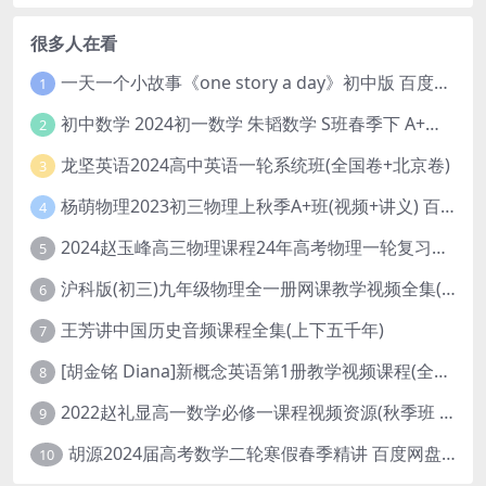
很多人在看
一天一个小故事《one story a day》初中版 百度网盘分享下载
1
初中数学 2024初一数学 朱韬数学 S班春季下 A+班春季下 百度云网盘
2
龙坚英语2024高中英语一轮系统班(全国卷+北京卷)
3
杨萌物理2023初三物理上秋季A+班(视频+讲义) 百度网盘分享
4
2024赵玉峰高三物理课程24年高考物理一轮复习网课教程
5
沪科版(初三)九年级物理全一册网课教学视频全集(录播版 杜春雨 66讲)
6
王芳讲中国历史音频课程全集(上下五千年)
7
[胡金铭 Diana]新概念英语第1册教学视频课程(全集 百度网盘下载)
8
2022赵礼显高一数学必修一课程视频资源(秋季班 含讲义)百度网盘云
9
胡源2024届高考数学二轮寒假春季精讲 百度网盘分享
10