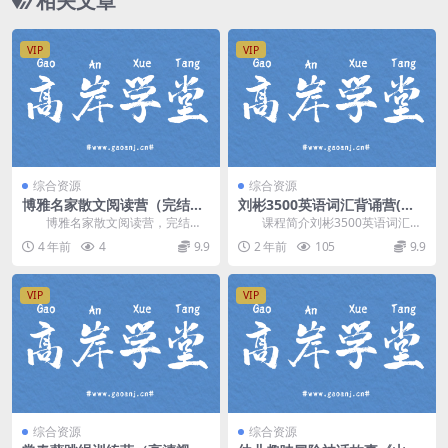
相关文章
VIP
VIP
综合资源
综合资源
博雅名家散文阅读营（完结）
刘彬3500英语词汇背诵营(单
网盘分享
词兵法3500词汇速记班)
博雅名家散文阅读营，完结版
课程简介刘彬3500英语词汇速
网盘分享阅读课程11.4G超清视
记，总共60节课时，基础词汇篇20
4 年前
4
9.9
2 年前
105
9.9
频。 资源目录 ...
节课时，常用...
VIP
VIP
综合资源
综合资源