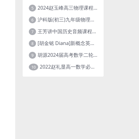
2024赵玉峰高三物理课程24年高考物理一轮复习网课教程
5
沪科版(初三)九年级物理全一册网课教学视频全集(录播版 杜春雨 66讲)
6
王芳讲中国历史音频课程全集(上下五千年)
7
[胡金铭 Diana]新概念英语第1册教学视频课程(全集 百度网盘下载)
8
胡源2024届高考数学二轮寒假春季精讲 百度网盘分享
9
2022赵礼显高一数学必修一课程视频资源(秋季班 含讲义)百度网盘云
10