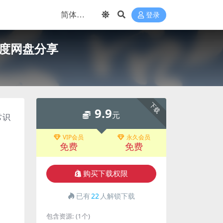
登录
百度网盘分享
下载
9.9
元
常识
VIP会员
永久会员
免费
免费
购买下载权限
已有
22
人解锁下载
包含资源:
(1个)