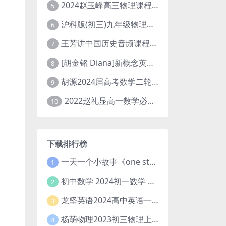
2024赵玉峰高三物理课程24年高考物理一轮复习网课教程
5
沪科版(初三)九年级物理全一册网课教学视频全集(录播版 杜春雨 66讲)
6
王芳讲中国历史音频课程全集(上下五千年)
7
[胡金铭 Diana]新概念英语第1册教学视频课程(全集 百度网盘下载)
8
胡源2024届高考数学二轮寒假春季精讲 百度网盘分享
9
2022赵礼显高一数学必修一课程视频资源(秋季班 含讲义)百度网盘云
10
下载排行榜
一天一个小故事《one story a day》初中版 百度网盘分享下载
1
初中数学 2024初一数学 朱韬数学 S班春季下 A+班春季下 百度云网盘
2
龙坚英语2024高中英语一轮系统班(全国卷+北京卷)
3
杨萌物理2023初三物理上秋季A+班(视频+讲义) 百度网盘分享
4