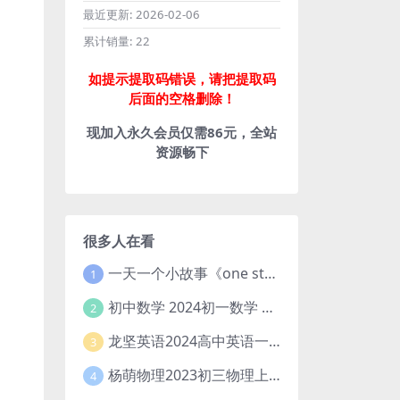
最近更新:
2026-02-06
累计销量:
22
如提示提取码错误，请把提取码
后面的空格删除！
现加入永久会员仅需86元，全站
资源畅下
很多人在看
一天一个小故事《one story a day》初中版 百度网盘分享下载
1
初中数学 2024初一数学 朱韬数学 S班春季下 A+班春季下 百度云网盘
2
龙坚英语2024高中英语一轮系统班(全国卷+北京卷)
3
杨萌物理2023初三物理上秋季A+班(视频+讲义) 百度网盘分享
4