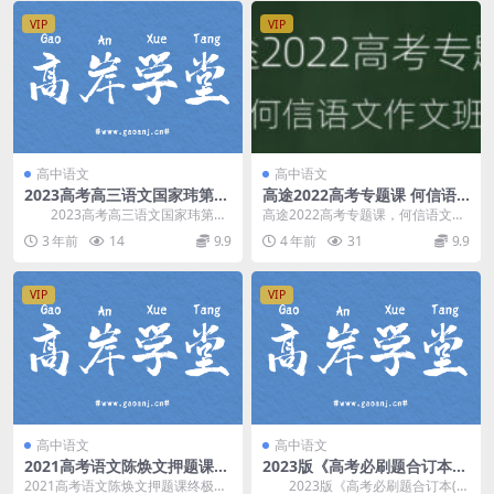
VIP
VIP
高中语文
高中语文
2023高考高三语文国家玮第三
高途2022高考专题课 何信语
阶段（12.4G高清视频）百度
文作文班 百度网盘分享下载
2023高考高三语文国家玮第三
高途2022高考专题课，何信语文作
网盘分享
含讲义
阶段，百度网盘分享高考语文复习
文班，百度网盘网课下载高考语文
3 年前
14
9.9
4 年前
31
9.9
课程12.4G高...
作文课程4.34...
VIP
VIP
高中语文
高中语文
2021高考语文陈焕文押题课
2023版《高考必刷题合订本
（终极预测）（高清视频）百
（新教材版）》语文（755M
2021高考语文陈焕文押题课终极预
2023版《高考必刷题合订本(新