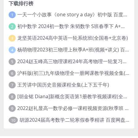
下载排行榜
一天一个小故事《one story a day》初中版 百度网盘分享下载
1
初中数学 2024初一数学 朱韬数学 S班春季下 A+班春季下 百度云网盘
2
龙坚英语2024高中英语一轮系统班(全国卷+北京卷)
3
杨萌物理2023初三物理上秋季A+班(视频+讲义) 百度网盘分享
4
2024赵玉峰高三物理课程24年高考物理一轮复习网课教程
5
沪科版(初三)九年级物理全一册网课教学视频全集(录播版 杜春雨 66讲)
6
王芳讲中国历史音频课程全集(上下五千年)
7
[胡金铭 Diana]新概念英语第1册教学视频课程(全集 百度网盘下载)
8
2022赵礼显高一数学必修一课程视频资源(秋季班 含讲义)百度网盘云
9
胡源2024届高考数学二轮寒假春季精讲 百度网盘分享
10