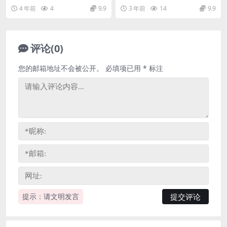
度网盘分享下载
PDF）百度网盘分享
测，百度网盘高考语文复习高清视
教材版)》语文，755M百度网盘分
4 年前
4
9.9
3 年前
14
9.9
频。资源目录01...
享PDF高...
评论(0)
您的邮箱地址不会被公开。
必填项已用
*
标注
提示：请文明发言