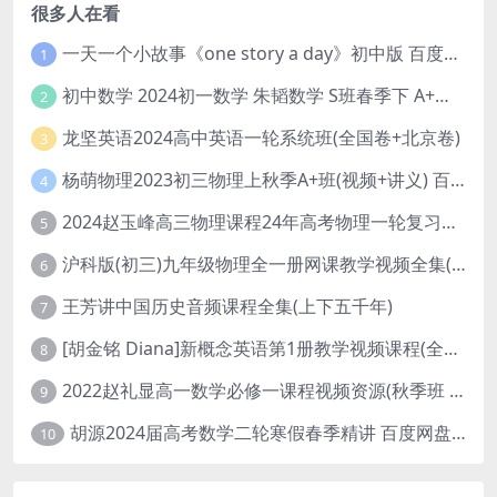
很多人在看
一天一个小故事《one story a day》初中版 百度网盘分享下载
1
初中数学 2024初一数学 朱韬数学 S班春季下 A+班春季下 百度云网盘
2
龙坚英语2024高中英语一轮系统班(全国卷+北京卷)
3
杨萌物理2023初三物理上秋季A+班(视频+讲义) 百度网盘分享
4
2024赵玉峰高三物理课程24年高考物理一轮复习网课教程
5
沪科版(初三)九年级物理全一册网课教学视频全集(录播版 杜春雨 66讲)
6
王芳讲中国历史音频课程全集(上下五千年)
7
[胡金铭 Diana]新概念英语第1册教学视频课程(全集 百度网盘下载)
8
2022赵礼显高一数学必修一课程视频资源(秋季班 含讲义)百度网盘云
9
胡源2024届高考数学二轮寒假春季精讲 百度网盘分享
10