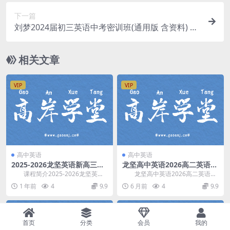
下一篇
刘梦2024届初三英语中考密训班(通用版 含资料) 百
度网盘分享
相关文章
VIP
VIP
高中英语
高中英语
2025-2026龙坚英语新高三
龙坚高中英语2026高二英语下
(上)一轮暑秋学期班(26届高
学期寒春班 百度网盘分享
课程简介2025-2026龙坚英语
龙坚高中英语2026高二英语下
考) 百度网盘分享
新高三(上)一轮暑秋学期班(26届高
学期寒春班，讲课 龙坚，开课时
1 年前
4
9.9
6 月前
4
9.9
考)，...
间：2026年春...
VIP
VIP
首页
分类
会员
我的