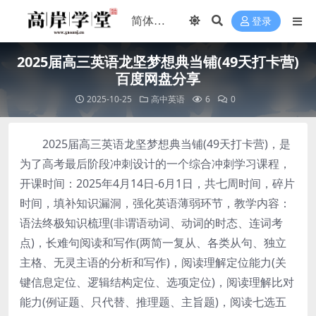
登录
2025届高三英语龙坚梦想典当铺(49天打卡营)
百度网盘分享
2025-10-25
高中英语
6
0
2025届高三英语龙坚梦想典当铺(49天打卡营)，是
为了高考最后阶段冲刺设计的一个综合冲刺学习课程，
开课时间：2025年4月14日-6月1日，共七周时间，碎片
时间，填补知识漏洞，强化英语薄弱环节，教学内容：
语法终极知识梳理(非谓语动词、动词的时态、连词考
点)，长难句阅读和写作(两简一复从、各类从句、独立
主格、无灵主语的分析和写作)，阅读理解定位能力(关
键信息定位、逻辑结构定位、选项定位)，阅读理解比对
能力(例证题、只代替、推理题、主旨题)，阅读七选五