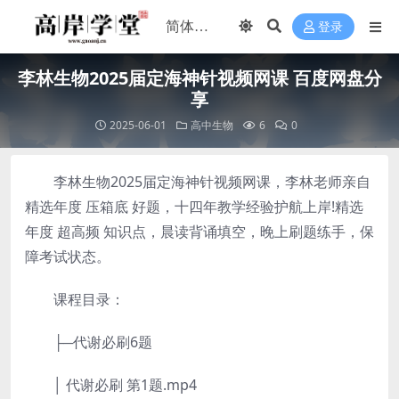
登录
李林生物2025届定海神针视频网课 百度网盘分
享
2025-06-01
高中生物
6
0
李林生物2025届定海神针视频网课，李林老师亲自
精选年度 压箱底 好题，十四年教学经验护航上岸!精选
年度 超高频 知识点，晨读背诵填空，晚上刷题练手，保
障考试状态。
课程目录：
├─代谢必刷6题
│ 代谢必刷 第1题.mp4