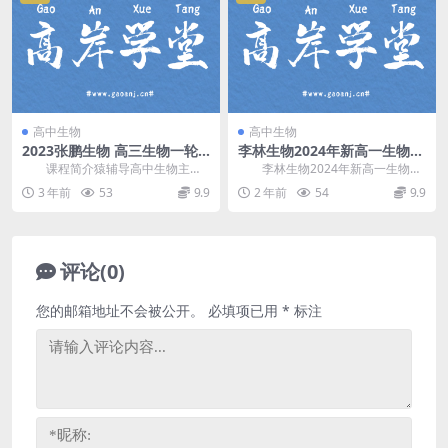
高中生物
高中生物
2023张鹏生物 高三生物一轮
李林生物2024年新高一生物全
下篇秋季S班视频课程
年同步课(27届) 百度网盘分享
课程简介猿辅导高中生物主讲
李林生物2024年新高一生物全
张鹏2023年高考生物复习一轮下篇
年同步课(27届)，全方位覆盖高一
3 年前
53
9.9
2 年前
54
9.9
秋季班，难度S...
必修一和必修...
评论(0)
您的邮箱地址不会被公开。
必填项已用
*
标注