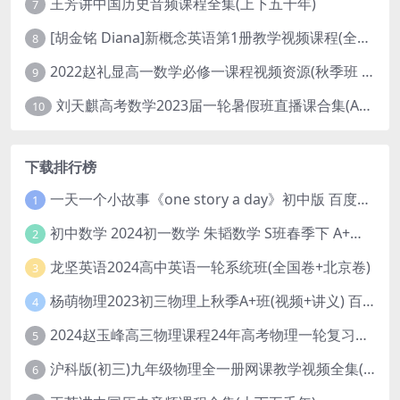
王芳讲中国历史音频课程全集(上下五千年)
7
[胡金铭 Diana]新概念英语第1册教学视频课程(全集 百度网盘下载)
8
2022赵礼显高一数学必修一课程视频资源(秋季班 含讲义)百度网盘云
9
刘天麒高考数学2023届一轮暑假班直播课合集(A和A+)
10
下载排行榜
一天一个小故事《one story a day》初中版 百度网盘分享下载
1
初中数学 2024初一数学 朱韬数学 S班春季下 A+班春季下 百度云网盘
2
龙坚英语2024高中英语一轮系统班(全国卷+北京卷)
3
杨萌物理2023初三物理上秋季A+班(视频+讲义) 百度网盘分享
4
2024赵玉峰高三物理课程24年高考物理一轮复习网课教程
5
沪科版(初三)九年级物理全一册网课教学视频全集(录播版 杜春雨 66讲)
6