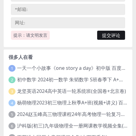
提示：请文明发言
很多人在看
一天一个小故事《one story a day》初中版 百度网盘分享下载
1
初中数学 2024初一数学 朱韬数学 S班春季下 A+班春季下 百度云网盘
2
龙坚英语2024高中英语一轮系统班(全国卷+北京卷)
3
杨萌物理2023初三物理上秋季A+班(视频+讲义) 百度网盘分享
4
2024赵玉峰高三物理课程24年高考物理一轮复习网课教程
5
沪科版(初三)九年级物理全一册网课教学视频全集(录播版 杜春雨 66讲)
6