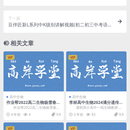
下一篇
豆伴匠新L系列中K级别讲解视频(初二初三中考语文
含资料) 百度网盘分享
相关文章
VIP
VIP
高中生物
高中生物
作业帮2022高二生物杨雪春季
李林高中生物2024满分遗传培
尖端班 百度网盘分享
优营
作业帮2022高二生物杨雪春季
课程简介高中一线生物教师 李
尖端班，百度网盘分享高中生物课
林 讲课，李林2024年高中生物遗传
4 年前
6
9.9
2 年前
93
9.9
程8.57G高清...
满分培优，直...
VIP
VIP