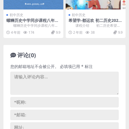
初中历史
初中历史
螺蛳历史中学同步课程八年级
希望学-都运欢 初二历史2023
上册（初二）（完结）百度网
年秋季A+班 百度网盘分享
螺蛳历史中学同步课程八年级
课程介绍 初二历史希望学
盘分享
上册，完结版百度网盘分享初中历
都运欢课程，VIP会员可通过网盘转
4 年前
174
9.9
2 年前
38
9.9
史课程2.35G高清...
存下载或者在线播...
评论(0)
您的邮箱地址不会被公开。
必填项已用
*
标注