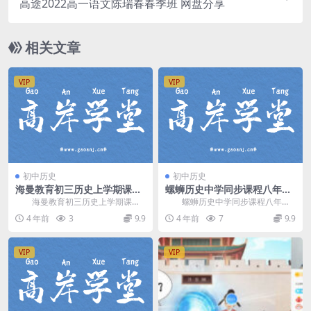
高途2022高一语文陈瑞春春季班 网盘分享
相关文章
VIP
VIP
初中历史
初中历史
海曼教育初三历史上学期课程
螺蛳历史中学同步课程八年级
网盘分享
下册（初二）（完结）百度网
海曼教育初三历史上学期课
螺蛳历史中学同步课程八年级
盘分享
程，网盘分享初中历史课程2.82G
下册，完结版百度网盘分享初中历
4 年前
3
9.9
4 年前
7
9.9
高清视频。 资源...
史课程1.58G高清...
VIP
VIP