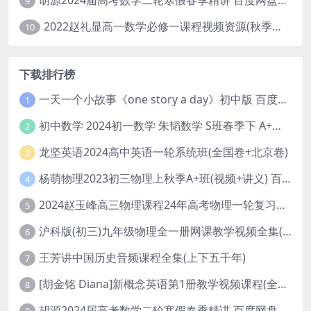
胡源2024届高考数学二轮寒假春季精讲 百度网盘分享
9
2022赵礼显高一数学必修一课程视频资源(秋季班 含讲义)百度网盘云
10
下载排行榜
一天一个小故事《one story a day》初中版 百度网盘分享下载
1
初中数学 2024初一数学 朱韬数学 S班春季下 A+班春季下 百度云网盘
2
龙坚英语2024高中英语一轮系统班(全国卷+北京卷)
3
杨萌物理2023初三物理上秋季A+班(视频+讲义) 百度网盘分享
4
2024赵玉峰高三物理课程24年高考物理一轮复习网课教程
5
沪科版(初三)九年级物理全一册网课教学视频全集(录播版 杜春雨 66讲)
6
王芳讲中国历史音频课程全集(上下五千年)
7
[胡金铭 Diana]新概念英语第1册教学视频课程(全集 百度网盘下载)
8
胡源2024届高考数学二轮寒假春季精讲 百度网盘分享
9