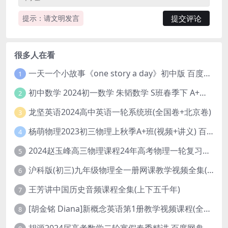
提示：请文明发言
很多人在看
一天一个小故事《one story a day》初中版 百度网盘分享下载
1
初中数学 2024初一数学 朱韬数学 S班春季下 A+班春季下 百度云网盘
2
龙坚英语2024高中英语一轮系统班(全国卷+北京卷)
3
杨萌物理2023初三物理上秋季A+班(视频+讲义) 百度网盘分享
4
2024赵玉峰高三物理课程24年高考物理一轮复习网课教程
5
沪科版(初三)九年级物理全一册网课教学视频全集(录播版 杜春雨 66讲)
6
王芳讲中国历史音频课程全集(上下五千年)
7
[胡金铭 Diana]新概念英语第1册教学视频课程(全集 百度网盘下载)
8