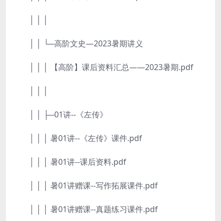
│ │ │
│ │ └─高阶文史—2023暑期讲义
│ │ │ 【高阶】课后资料汇总——2023暑期.pdf
│ │ │
│ │ ├─01讲--《左传》
│ │ │ 暑01讲--《左传》课件.pdf
│ │ │ 暑01讲--课后资料.pdf
│ │ │ 暑01讲赠课--写作拓展课件.pdf
│ │ │ 暑01讲赠课--真题练习课件.pdf