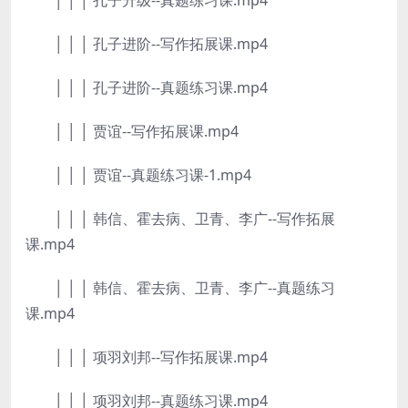
│ │ │ 孔子升级--真题练习课.mp4
│ │ │ 孔子进阶--写作拓展课.mp4
│ │ │ 孔子进阶--真题练习课.mp4
│ │ │ 贾谊--写作拓展课.mp4
│ │ │ 贾谊--真题练习课-1.mp4
│ │ │ 韩信、霍去病、卫青、李广--写作拓展
课.mp4
│ │ │ 韩信、霍去病、卫青、李广--真题练习
课.mp4
│ │ │ 项羽刘邦--写作拓展课.mp4
│ │ │ 项羽刘邦--真题练习课.mp4