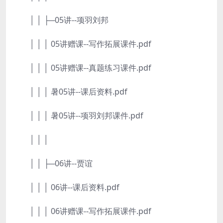
│ │ ├─05讲--项羽刘邦
│ │ │ 05讲赠课--写作拓展课件.pdf
│ │ │ 05讲赠课--真题练习课件.pdf
│ │ │ 暑05讲--课后资料.pdf
│ │ │ 暑05讲--项羽刘邦课件.pdf
│ │ │
│ │ ├─06讲--贾谊
│ │ │ 06讲--课后资料.pdf
│ │ │ 06讲赠课--写作拓展课件.pdf