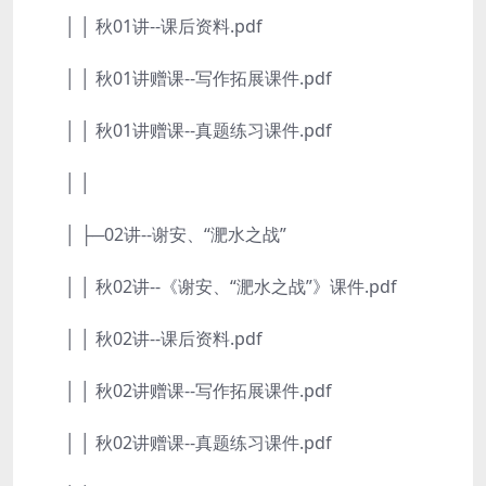
│ │ 秋01讲--课后资料.pdf
│ │ 秋01讲赠课--写作拓展课件.pdf
│ │ 秋01讲赠课--真题练习课件.pdf
│ │
│ ├─02讲--谢安、“淝水之战”
│ │ 秋02讲--《谢安、“淝水之战”》课件.pdf
│ │ 秋02讲--课后资料.pdf
│ │ 秋02讲赠课--写作拓展课件.pdf
│ │ 秋02讲赠课--真题练习课件.pdf