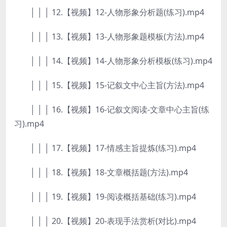
│ │ │ 12.【视频】12-人物形象分析题(练习).mp4
│ │ │ 13.【视频】13-人物形象题模板(方法).mp4
│ │ │ 14.【视频】14-人物形象分析模板(练习).mp4
│ │ │ 15.【视频】15-记叙文中心主旨(方法).mp4
│ │ │ 16.【视频】16-记叙文阅读-文章中心主旨(练
习).mp4
│ │ │ 17.【视频】17-情感主旨提炼(练习).mp4
│ │ │ 18.【视频】18-文章概括题(方法).mp4
│ │ │ 19.【视频】19-阅读概括基础(练习).mp4
│ │ │ 20.【视频】20-表现手法赏析(对比).mp4