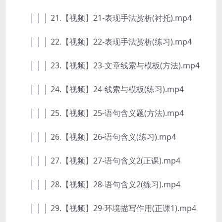
│ │ │ 21.【视频】21-表现手法赏析(衬托).mp4
│ │ │ 22.【视频】22-表现手法赏析(练习).mp4
│ │ │ 23.【视频】23-文章线索与模板(方法).mp4
│ │ │ 24.【视频】24-线索与模板(练习).mp4
│ │ │ 25.【视频】25-语句含义题(方法).mp4
│ │ │ 26.【视频】26-语句含义(练习).mp4
│ │ │ 27.【视频】27-语句含义2(正课).mp4
│ │ │ 28.【视频】28-语句含义2(练习).mp4
│ │ │ 29.【视频】29-环境描写作用(正课1).mp4