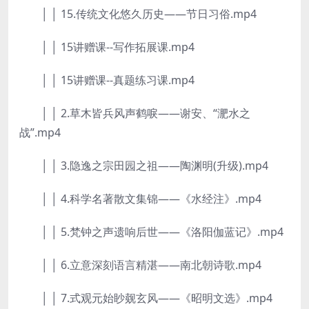
│ │ 15.传统文化悠久历史——节日习俗.mp4
│ │ 15讲赠课--写作拓展课.mp4
│ │ 15讲赠课--真题练习课.mp4
│ │ 2.草木皆兵风声鹤唳——谢安、“淝水之
战”.mp4
│ │ 3.隐逸之宗田园之祖——陶渊明(升级).mp4
│ │ 4.科学名著散文集锦——《水经注》.mp4
│ │ 5.梵钟之声遗响后世——《洛阳伽蓝记》.mp4
│ │ 6.立意深刻语言精湛——南北朝诗歌.mp4
│ │ 7.式观元始眇觌玄风——《昭明文选》.mp4