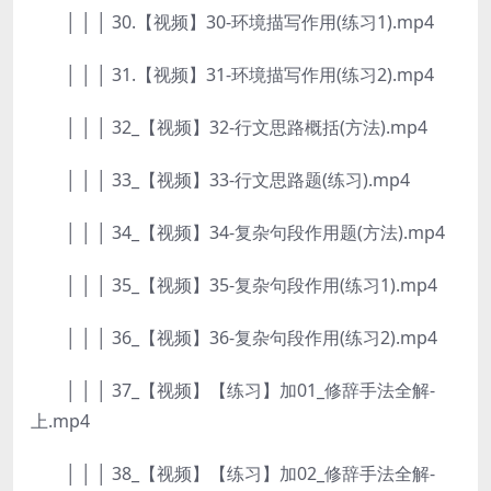
│ │ │ 30.【视频】30-环境描写作用(练习1).mp4
│ │ │ 31.【视频】31-环境描写作用(练习2).mp4
│ │ │ 32_【视频】32-行文思路概括(方法).mp4
│ │ │ 33_【视频】33-行文思路题(练习).mp4
│ │ │ 34_【视频】34-复杂句段作用题(方法).mp4
│ │ │ 35_【视频】35-复杂句段作用(练习1).mp4
│ │ │ 36_【视频】36-复杂句段作用(练习2).mp4
│ │ │ 37_【视频】【练习】加01_修辞手法全解-
上.mp4
│ │ │ 38_【视频】【练习】加02_修辞手法全解-