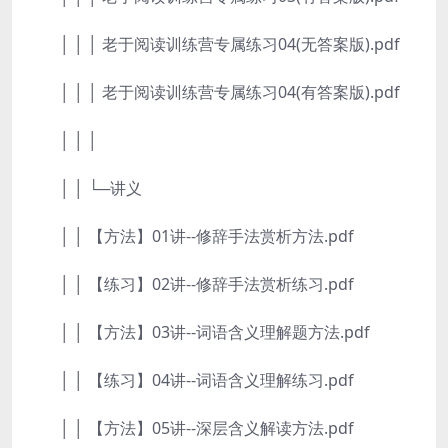
│ │ │ 老于阅读训练营专属练习04(无答案版).pdf
│ │ │ 老于阅读训练营专属练习04(有答案版).pdf
│ │ │
│ │ └─讲义
│ │ 【方法】01讲--修辞手法赏析方法.pdf
│ │ 【练习】02讲--修辞手法赏析练习.pdf
│ │ 【方法】03讲--词语含义理解题方法.pdf
│ │ 【练习】04讲--词语含义理解练习.pdf
│ │ 【方法】05讲--深层含义解读方法.pdf