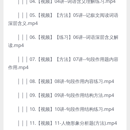
│ │ │ 04.【视频】04讲--词语含义理解练习.mp4
│ │ │ 05.【视频】【方法】05讲--记叙文阅读词语
深层含义.mp4
│ │ │ 06.【视频】【练习】06讲--词语深层含义解
读.mp4
│ │ │ 07.【视频】【方法】07讲--句段作用题内容
作用.mp4
│ │ │ 08.【视频】08讲-句段作用内容练习.mp4
│ │ │ 09.【视频】09讲-句段作用结构方法.mp4
│ │ │ 10.【视频】10讲-句段作用结构练习.mp4
│ │ │ 11.【视频】11-人物形象分析题(方法).mp4