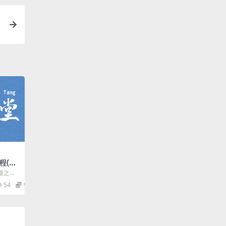
(2
髓之
棋入门技
54
9.9
..