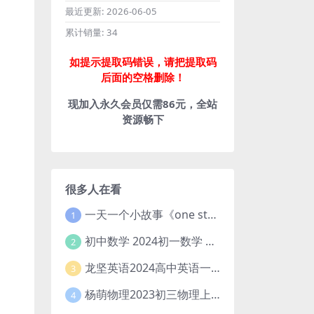
最近更新:
2026-06-05
累计销量:
34
如提示提取码错误，请把提取码
后面的空格删除！
现加入永久会员仅需86元，全站
资源畅下
很多人在看
一天一个小故事《one story a day》初中版 百度网盘分享下载
1
初中数学 2024初一数学 朱韬数学 S班春季下 A+班春季下 百度云网盘
2
龙坚英语2024高中英语一轮系统班(全国卷+北京卷)
3
杨萌物理2023初三物理上秋季A+班(视频+讲义) 百度网盘分享
4