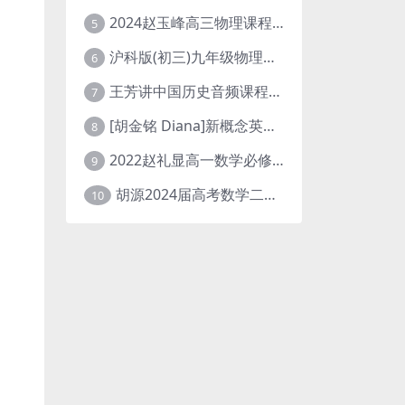
2024赵玉峰高三物理课程24年高考物理一轮复习网课教程
5
沪科版(初三)九年级物理全一册网课教学视频全集(录播版 杜春雨 66讲)
6
王芳讲中国历史音频课程全集(上下五千年)
7
[胡金铭 Diana]新概念英语第1册教学视频课程(全集 百度网盘下载)
8
2022赵礼显高一数学必修一课程视频资源(秋季班 含讲义)百度网盘云
9
胡源2024届高考数学二轮寒假春季精讲 百度网盘分享
10