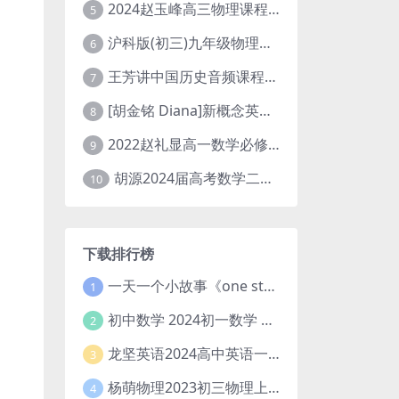
2024赵玉峰高三物理课程24年高考物理一轮复习网课教程
5
沪科版(初三)九年级物理全一册网课教学视频全集(录播版 杜春雨 66讲)
6
王芳讲中国历史音频课程全集(上下五千年)
7
[胡金铭 Diana]新概念英语第1册教学视频课程(全集 百度网盘下载)
8
2022赵礼显高一数学必修一课程视频资源(秋季班 含讲义)百度网盘云
9
胡源2024届高考数学二轮寒假春季精讲 百度网盘分享
10
下载排行榜
一天一个小故事《one story a day》初中版 百度网盘分享下载
1
初中数学 2024初一数学 朱韬数学 S班春季下 A+班春季下 百度云网盘
2
龙坚英语2024高中英语一轮系统班(全国卷+北京卷)
3
杨萌物理2023初三物理上秋季A+班(视频+讲义) 百度网盘分享
4