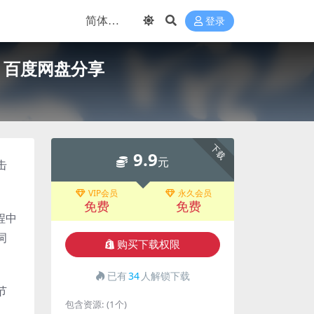
登录
) 百度网盘分享
下载
9.9
元
击
VIP会员
永久会员
免费
免费
程中
词
购买下载权限
已有
34
人解锁下载
节
包含资源:
(1个)