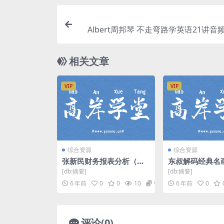
Albert周邦琴 不走弯路学英语21讲音频
资源268M) 百
相关文章
VIP
VIP
综合资源
综合资源
张新民财务报表分析（完
东叔解码经典名
结）（超清视频）百度网
术之美 mp3音频
[db:摘要]
[db:摘要]
盘
盘
6 年前
0
0
10
9.9
6 年前
0
评论(0)