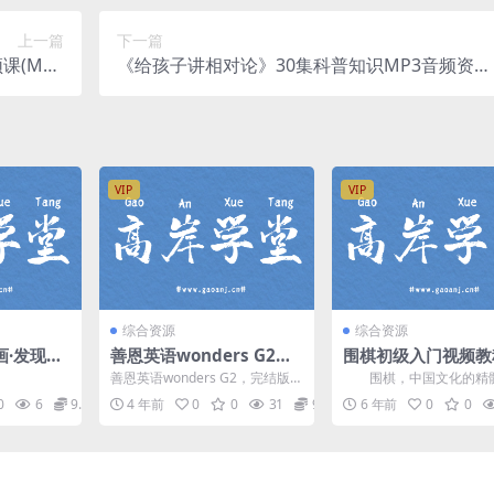
上一篇
下一篇
课(MP3
《给孩子讲相对论》30集科普知识MP3音频资源
度网盘分享
(相对论通俗理解) 百度网盘分享
VIP
VIP
综合资源
综合资源
画·发现艺
善恩英语wonders G2
围棋初级入门视频教程
 百度网
（完结）百度网盘分享
6.7G)百度网盘
善恩英语wonders G2，完结版百
围棋，中国文化的精
度网盘早教启蒙英语课程6.05G
一。 有很多人不了解围
0
6
9.9
4 年前
0
0
31
9.9
6 年前
0
0
高清视频。...
巧，那么今天就在这里给大.