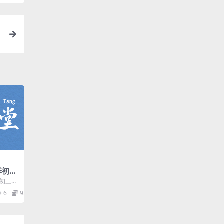
季初三
班
初三吴
）百度
度网盘
6
9.9