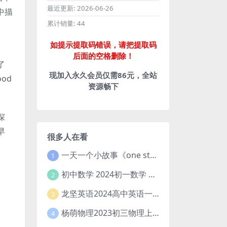
最近更新:
2026-06-26
中描
累计销量:
44
如提示提取码错误，请把提取码
、
后面的空格删除！
了
现加入永久会员仅需86元，全站
od
资源畅下
探
早
很多人在看
一天一个小故事《one story a day》初中版 百度网盘分享下载
1
初中数学 2024初一数学 朱韬数学 S班春季下 A+班春季下 百度云网盘
2
龙坚英语2024高中英语一轮系统班(全国卷+北京卷)
3
杨萌物理2023初三物理上秋季A+班(视频+讲义) 百度网盘分享
4