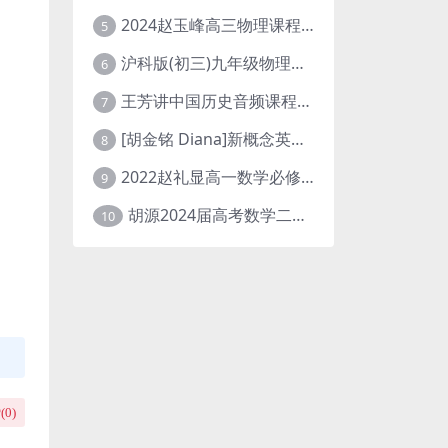
2024赵玉峰高三物理课程24年高考物理一轮复习网课教程
5
沪科版(初三)九年级物理全一册网课教学视频全集(录播版 杜春雨 66讲)
6
王芳讲中国历史音频课程全集(上下五千年)
7
[胡金铭 Diana]新概念英语第1册教学视频课程(全集 百度网盘下载)
8
2022赵礼显高一数学必修一课程视频资源(秋季班 含讲义)百度网盘云
9
胡源2024届高考数学二轮寒假春季精讲 百度网盘分享
10
(
0
)