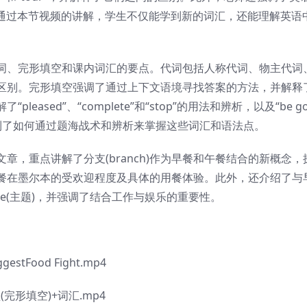
物”等。通过本节视频的讲解，学生不仅能学到新的词汇，还能理解英语
、完形填空和课内词汇的要点。代词包括人称代词、物主代词
区别。完形填空强调了通过上下文语境寻找答案的方法，并解释
ased”、“complete”和“stop”的用法和辨析，以及“be go
视频还提到了如何通过题海战术和辨析来掌握这些词汇和语法点。
重点讲解了分支(branch)作为早餐和午餐结合的新概念，
餐在墨尔本的受欢迎程度及具体的用餐体验。此外，还介绍了与
heme(主题)，并强调了结合工作与娱乐的重要性。
stFood Fight.mp4
完形填空)+词汇.mp4