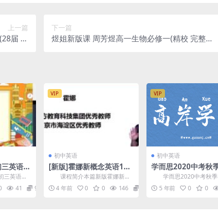
上一篇
下一篇
28届 含
煜姐新版课 周芳煜高一生物必修一(精校 完整视
度网盘分享
频) 百度网盘分享
VIP
VIP
初中英语
初中英语
初三英语下
[新版]霍娜新概念英语1册
学而思2020中考秋
合集(寒春
零基础自学视频教程合集
吴巧荣英语直播目标
初三英语下
课程简介本篇新版霍娜新概
学而思2020中考秋季
盘资源下载
(含语法课程)百度网盘下载
（5.03G高清视频
，由知名英
念英语1册零基础自学视频教程合
巧荣英语直播目标班，百
0
41
9.9
4 年前
0
0
146
9.9
5 年前
0
0
...
集，由新东方 霍娜 老...
分享中考吴巧荣英语5...
网盘分享