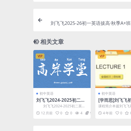
刘飞飞2025-26初一英语拔高·秋季A+班(
讲义) 百
相关文章
VIP
VIP
初中英语
初中英语
刘飞飞2024-2025初二英
[学而思]刘飞飞
语(上)秋季S班全国版 百度
学期目标班课程
刘飞飞2024-2025初二英语
课程简介本篇刘飞飞
网盘分享
含讲义)百度网
(上)秋季S班，开课时间：2024年
学期目标班课程合集
12 月前
0
0
4
9.9
4 年前
0
八年级英...
语辅导老师 刘飞飞 讲课