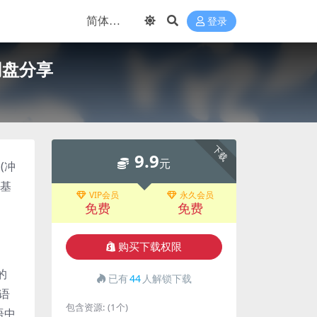
登录
网盘分享
下载
9.9
元
(冲
的基
VIP会员
永久会员
免费
免费
购买下载权限
的
已有
44
人解锁下载
语
包含资源:
(1个)
语中