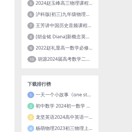
2024赵玉峰高三物理课程24年高考物理一轮复习网课教程
5
沪科版(初三)九年级物理全一册网课教学视频全集(录播版 杜春雨 66讲)
6
王芳讲中国历史音频课程全集(上下五千年)
7
[胡金铭 Diana]新概念英语第1册教学视频课程(全集 百度网盘下载)
8
2022赵礼显高一数学必修一课程视频资源(秋季班 含讲义)百度网盘云
9
胡源2024届高考数学二轮寒假春季精讲 百度网盘分享
10
下载排行榜
一天一个小故事《one story a day》初中版 百度网盘分享下载
1
初中数学 2024初一数学 朱韬数学 S班春季下 A+班春季下 百度云网盘
2
龙坚英语2024高中英语一轮系统班(全国卷+北京卷)
3
杨萌物理2023初三物理上秋季A+班(视频+讲义) 百度网盘分享
4