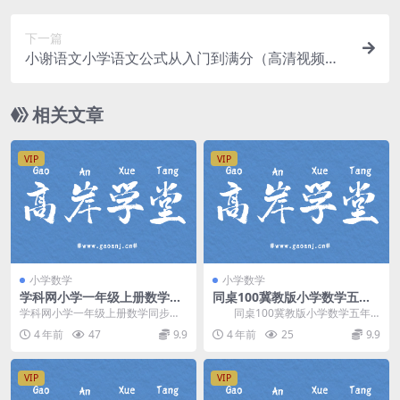
下一篇
小谢语文小学语文公式从入门到满分（高清视频完
结）百度网盘
相关文章
VIP
VIP
小学数学
小学数学
学科网小学一年级上册数学同
同桌100冀教版小学数学五年
步课人教新课标（1.83G高清
级下册 百度网盘分享
学科网小学一年级上册数学同步课
同桌100冀教版小学数学五年
视频）百度网盘分享
人教新课标，百度网盘小学数学课
级下册，百度网盘分享小学冀教版
4 年前
47
9.9
4 年前
25
9.9
程1.83G高清视频...
数学课程5.32G...
VIP
VIP