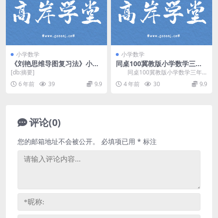
小学数学
小学数学
《刘艳思维导图复习法》小学
同桌100冀教版小学数学三年
语文数学英语思维导图(10
级下册 百度网盘分享
[db:摘要]
同桌100冀教版小学数学三年
张）百度网盘
级下册，百度网盘分享小学冀教版
6 年前
39
9.9
4 年前
30
9.9
数学课程4.27G...
评论(0)
您的邮箱地址不会被公开。
必填项已用
*
标注