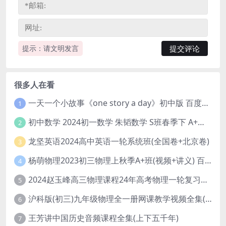
提示：请文明发言
很多人在看
一天一个小故事《one story a day》初中版 百度网盘分享下载
1
初中数学 2024初一数学 朱韬数学 S班春季下 A+班春季下 百度云网盘
2
龙坚英语2024高中英语一轮系统班(全国卷+北京卷)
3
杨萌物理2023初三物理上秋季A+班(视频+讲义) 百度网盘分享
4
2024赵玉峰高三物理课程24年高考物理一轮复习网课教程
5
沪科版(初三)九年级物理全一册网课教学视频全集(录播版 杜春雨 66讲)
6
王芳讲中国历史音频课程全集(上下五千年)
7