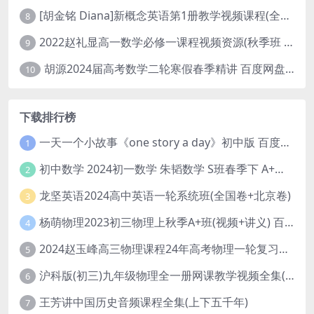
[胡金铭 Diana]新概念英语第1册教学视频课程(全集 百度网盘下载)
8
2022赵礼显高一数学必修一课程视频资源(秋季班 含讲义)百度网盘云
9
胡源2024届高考数学二轮寒假春季精讲 百度网盘分享
10
下载排行榜
一天一个小故事《one story a day》初中版 百度网盘分享下载
1
初中数学 2024初一数学 朱韬数学 S班春季下 A+班春季下 百度云网盘
2
龙坚英语2024高中英语一轮系统班(全国卷+北京卷)
3
杨萌物理2023初三物理上秋季A+班(视频+讲义) 百度网盘分享
4
2024赵玉峰高三物理课程24年高考物理一轮复习网课教程
5
沪科版(初三)九年级物理全一册网课教学视频全集(录播版 杜春雨 66讲)
6
王芳讲中国历史音频课程全集(上下五千年)
7