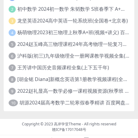
初中数学 2024初一数学 朱韬数学 S班春季下 A+班春季下 百度云网盘
2
龙坚英语2024高中英语一轮系统班(全国卷+北京卷)
3
杨萌物理2023初三物理上秋季A+班(视频+讲义) 百度网盘分享
4
2024赵玉峰高三物理课程24年高考物理一轮复习网课教程
5
沪科版(初三)九年级物理全一册网课教学视频全集(录播版 杜春雨 66讲)
6
王芳讲中国历史音频课程全集(上下五千年)
7
[胡金铭 Diana]新概念英语第1册教学视频课程(全集 百度网盘下载)
8
2022赵礼显高一数学必修一课程视频资源(秋季班 含讲义)百度网盘云
9
胡源2024届高考数学二轮寒假春季精讲 百度网盘分享
10
Copyright © 2023
高岸学堂Theme
- All rights reserved
赣ICP备17017048号