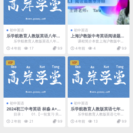
初中英语
初中英语
乐学航教育人教版英语八年级
上海沪教版中考英语阅读题型
下册同步辅导课程（初二）网
专题训练网课教学视频(12讲)
乐学航教育人教版英语八年级
课程简介本套上海沪教版中考
盘分享
百度网盘下载
下册同步辅导课程，网盘分享初中
英语阅读题型专题训练教学视频，
4 年前
17
9.9
4 年前
4
9.9
英语课程2.35G高...
由学费全免网Tara...
VIP
VIP
初中英语
初中英语
2024初三中考英语 林淼 A+春
乐学航教育人教版英语七年级
季班 百度网盘分享
上册同步辅导课程（初一）网
目录： 01.【一轮复习·关爱
乐学航教育人教版英语七年级
盘分享
老人】语法(名词)+阅读理解精讲
上册同步辅导课程，网盘分享初中
2 年前
21
9.9
4 年前
13
9.9
+词汇精讲(...
英语课程3.08G高...