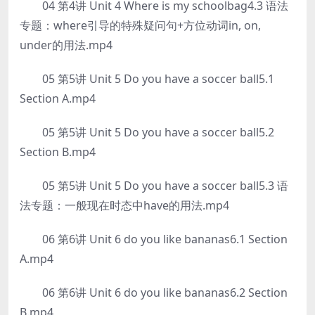
04 第4讲 Unit 4 Where is my schoolbag4.3 语法
专题：where引导的特殊疑问句+方位动词in, on,
under的用法.mp4
05 第5讲 Unit 5 Do you have a soccer ball5.1
Section A.mp4
05 第5讲 Unit 5 Do you have a soccer ball5.2
Section B.mp4
05 第5讲 Unit 5 Do you have a soccer ball5.3 语
法专题：一般现在时态中have的用法.mp4
06 第6讲 Unit 6 do you like bananas6.1 Section
A.mp4
06 第6讲 Unit 6 do you like bananas6.2 Section
B.mp4