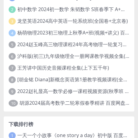
初中数学 2024初一数学 朱韬数学 S班春季下 A+班春季下 百度云网盘
2
龙坚英语2024高中英语一轮系统班(全国卷+北京卷)
3
杨萌物理2023初三物理上秋季A+班(视频+讲义) 百度网盘分享
4
2024赵玉峰高三物理课程24年高考物理一轮复习网课教程
5
沪科版(初三)九年级物理全一册网课教学视频全集(录播版 杜春雨 66讲)
6
王芳讲中国历史音频课程全集(上下五千年)
7
[胡金铭 Diana]新概念英语第1册教学视频课程(全集 百度网盘下载)
8
2022赵礼显高一数学必修一课程视频资源(秋季班 含讲义)百度网盘云
9
胡源2024届高考数学二轮寒假春季精讲 百度网盘分享
10
下载排行榜
一天一个小故事《one story a day》初中版 百度网盘分享下载
1