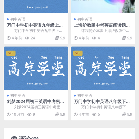
初中英语
初中英语
万门中学初中英语九年级上册
上海沪教版中考英语阅读题型
胡灿奎基础课（初三）百度网
专题训练网课教学视频(12讲)
万门中学初中英语九年级上册
课程简介本套上海沪教版中考
盘分享
百度网盘下载
胡灿奎基础课，百度网盘分享初中
英语阅读题型专题训练教学视频，
4 年前
24
9.9
4 年前
4
9.9
英语课程5.37G高...
由学费全免网Tara...
VIP
VIP
初中英语
初中英语
刘梦2024届初三英语中考密训
万门中学初中英语八年级下册
班(通用版 含资料) 百度网盘分
石交龙基础课（初二）百度网
刘梦2024届初三英语中考密训
万门中学初中英语八年级下册
享
盘分享
班(通用版 含资料)，开始时间：202
石交龙基础课，百度网盘分享初中
10 月前
9
9.9
4 年前
6
9.9
4年4月...
英语课程4.67G高...
评论(0)