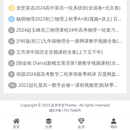
龙坚英语2024高中英语一轮系统班(全国卷+北京卷)
3
杨萌物理2023初三物理上秋季A+班(视频+讲义) 百度网盘分享
4
2024赵玉峰高三物理课程24年高考物理一轮复习网课教程
5
沪科版(初三)九年级物理全一册网课教学视频全集(录播版 杜春雨 66讲)
6
王芳讲中国历史音频课程全集(上下五千年)
7
[胡金铭 Diana]新概念英语第1册教学视频课程(全集 百度网盘下载)
8
胡源2024届高考数学二轮寒假春季精讲 百度网盘分享
9
2022赵礼显高一数学必修一课程视频资源(秋季班 含讲义)百度网盘云
10
Copyright © 2023
高岸学堂Theme
- All rights reserved
赣ICP备17017048号
首页
分类
会员
我的