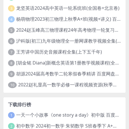
龙坚英语2024高中英语一轮系统班(全国卷+北京卷)
3
杨萌物理2023初三物理上秋季A+班(视频+讲义) 百度网盘分享
4
2024赵玉峰高三物理课程24年高考物理一轮复习网课教程
5
沪科版(初三)九年级物理全一册网课教学视频全集(录播版 杜春雨 66讲)
6
王芳讲中国历史音频课程全集(上下五千年)
7
[胡金铭 Diana]新概念英语第1册教学视频课程(全集 百度网盘下载)
8
胡源2024届高考数学二轮寒假春季精讲 百度网盘分享
9
2022赵礼显高一数学必修一课程视频资源(秋季班 含讲义)百度网盘云
10
下载排行榜
一天一个小故事《one story a day》初中版 百度网盘分享下载
1
初中数学 2024初一数学 朱韬数学 S班春季下 A+班春季下 百度云网盘
2