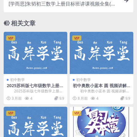
[学而思]朱韬初三数学上册目标班讲课视频全集(暑
秋 含讲义)百度网盘资源下载
相关文章
VIP
VIP
初中数学
初中数学
2025苏科版七年级数学上册同
初中奥数小蓝本 圆 视频讲解
步讲解课(新课标) 百度网盘分
(第三版 卷5) 百度网盘分享
2025苏科版七年级数学上册同
初中奥数小蓝本 圆 视频讲解
享
步讲解课(新课标)，对应教材：江苏
(第三版 卷5)，由中国科学院大学毕
3 月前
4
9.9
8 月前
4
9.9
凤凰科技技术...
业 冯珂垚 ...
VIP
VIP