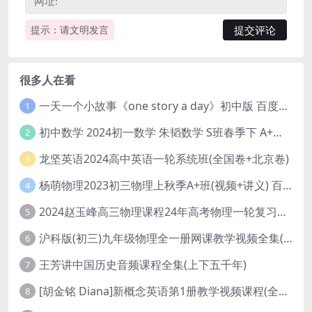
提示：请文明发言
很多人在看
一天一个小故事《one story a day》初中版 百度网盘分享下载
1
初中数学 2024初一数学 朱韬数学 S班春季下 A+班春季下 百度云网盘
2
龙坚英语2024高中英语一轮系统班(全国卷+北京卷)
3
杨萌物理2023初三物理上秋季A+班(视频+讲义) 百度网盘分享
4
2024赵玉峰高三物理课程24年高考物理一轮复习网课教程
5
沪科版(初三)九年级物理全一册网课教学视频全集(录播版 杜春雨 66讲)
6
王芳讲中国历史音频课程全集(上下五千年)
7
[胡金铭 Diana]新概念英语第1册教学视频课程(全集 百度网盘下载)
8