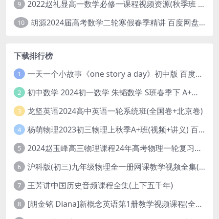
2022赵礼显高一数学必修一课程视频资源(秋季班 含讲义)百度网盘云
9
胡源2024届高考数学二轮寒假春季精讲 百度网盘分享
10
下载排行榜
一天一个小故事《one story a day》初中版 百度网盘分享下载
1
初中数学 2024初一数学 朱韬数学 S班春季下 A+班春季下 百度云网盘
2
龙坚英语2024高中英语一轮系统班(全国卷+北京卷)
3
杨萌物理2023初三物理上秋季A+班(视频+讲义) 百度网盘分享
4
2024赵玉峰高三物理课程24年高考物理一轮复习网课教程
5
沪科版(初三)九年级物理全一册网课教学视频全集(录播版 杜春雨 66讲)
6
王芳讲中国历史音频课程全集(上下五千年)
7
[胡金铭 Diana]新概念英语第1册教学视频课程(全集 百度网盘下载)
8