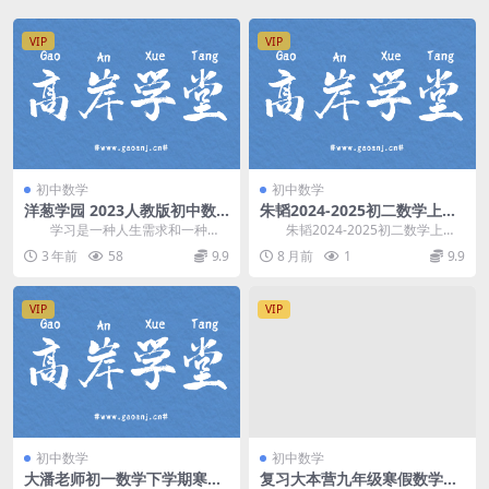
VIP
VIP
初中数学
初中数学
洋葱学园 2023人教版初中数
朱韬2024-2025初二数学上秋
学九年级上册（初三）百度网
季全国S班(含讲义) 百度网盘
学习是一种人生需求和一种态
朱韬2024-2025初二数学上秋
盘
分享
度。只有不断学习，及时“充电”，才
季全国S班(含讲义)，开课时间：20
3 年前
58
9.9
8 月前
1
9.9
能做到“百毒不侵...
24年...
VIP
VIP
初中数学
初中数学
大潘老师初一数学下学期寒春
复习大本营九年级寒假数学华