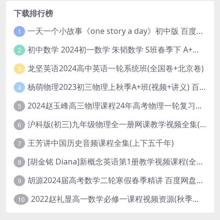
下载排行榜
一天一个小故事《one story a day》初中版 百度网盘分享下载
1
初中数学 2024初一数学 朱韬数学 S班春季下 A+班春季下 百度云网盘
2
龙坚英语2024高中英语一轮系统班(全国卷+北京卷)
3
杨萌物理2023初三物理上秋季A+班(视频+讲义) 百度网盘分享
4
2024赵玉峰高三物理课程24年高考物理一轮复习网课教程
5
沪科版(初三)九年级物理全一册网课教学视频全集(录播版 杜春雨 66讲)
6
王芳讲中国历史音频课程全集(上下五千年)
7
[胡金铭 Diana]新概念英语第1册教学视频课程(全集 百度网盘下载)
8
胡源2024届高考数学二轮寒假春季精讲 百度网盘分享
9
2022赵礼显高一数学必修一课程视频资源(秋季班 含讲义)百度网盘云
10