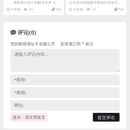
联报资源(人教版)百度网盘
师版，初中九年级数学寒假作
课程简介由小初数学名师 大潘
九年级华师版数学寒假作业电子版
业电子版82页PDF文档，百度
(潘佳生) 讲课，人教版七年级初一
怎么下载?推荐给大家：复习大本营
3 年前
35
9.9
4 年前
13
9.9
网盘下载
数学下学期寒假...
九年级寒假数学华师...
评论(0)
您的邮箱地址不会被公开。
必填项已用
*
标注
提示：请文明发言