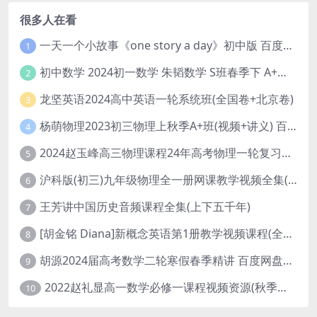
很多人在看
一天一个小故事《one story a day》初中版 百度网盘分享下载
1
初中数学 2024初一数学 朱韬数学 S班春季下 A+班春季下 百度云网盘
2
龙坚英语2024高中英语一轮系统班(全国卷+北京卷)
3
杨萌物理2023初三物理上秋季A+班(视频+讲义) 百度网盘分享
4
2024赵玉峰高三物理课程24年高考物理一轮复习网课教程
5
沪科版(初三)九年级物理全一册网课教学视频全集(录播版 杜春雨 66讲)
6
王芳讲中国历史音频课程全集(上下五千年)
7
[胡金铭 Diana]新概念英语第1册教学视频课程(全集 百度网盘下载)
8
胡源2024届高考数学二轮寒假春季精讲 百度网盘分享
9
2022赵礼显高一数学必修一课程视频资源(秋季班 含讲义)百度网盘云
10