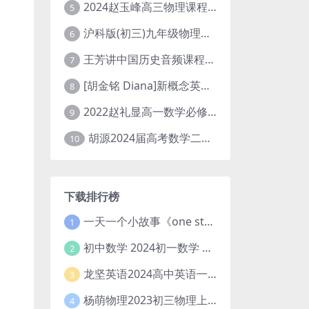
2024赵玉峰高三物理课程24年高考物理一轮复习网课教程
5
沪科版(初三)九年级物理全一册网课教学视频全集(录播版 杜春雨 66讲)
6
王芳讲中国历史音频课程全集(上下五千年)
7
[胡金铭 Diana]新概念英语第1册教学视频课程(全集 百度网盘下载)
8
2022赵礼显高一数学必修一课程视频资源(秋季班 含讲义)百度网盘云
9
胡源2024届高考数学二轮寒假春季精讲 百度网盘分享
10
下载排行榜
一天一个小故事《one story a day》初中版 百度网盘分享下载
1
初中数学 2024初一数学 朱韬数学 S班春季下 A+班春季下 百度云网盘
2
龙坚英语2024高中英语一轮系统班(全国卷+北京卷)
3
杨萌物理2023初三物理上秋季A+班(视频+讲义) 百度网盘分享
4