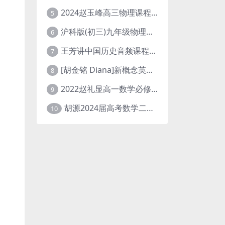
2024赵玉峰高三物理课程24年高考物理一轮复习网课教程
5
沪科版(初三)九年级物理全一册网课教学视频全集(录播版 杜春雨 66讲)
6
王芳讲中国历史音频课程全集(上下五千年)
7
[胡金铭 Diana]新概念英语第1册教学视频课程(全集 百度网盘下载)
8
2022赵礼显高一数学必修一课程视频资源(秋季班 含讲义)百度网盘云
9
胡源2024届高考数学二轮寒假春季精讲 百度网盘分享
10