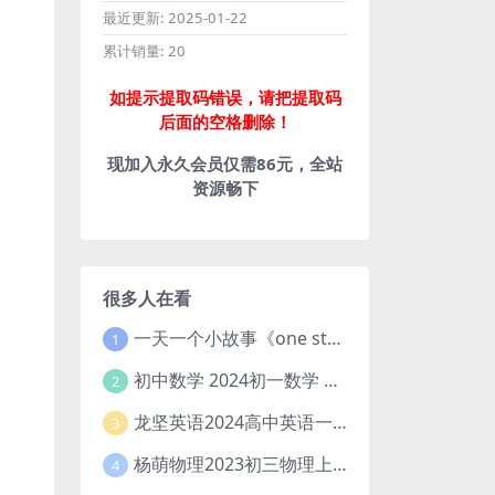
最近更新:
2025-01-22
累计销量:
20
如提示提取码错误，请把提取码
后面的空格删除！
现加入永久会员仅需86元，全站
资源畅下
很多人在看
一天一个小故事《one story a day》初中版 百度网盘分享下载
1
初中数学 2024初一数学 朱韬数学 S班春季下 A+班春季下 百度云网盘
2
龙坚英语2024高中英语一轮系统班(全国卷+北京卷)
3
杨萌物理2023初三物理上秋季A+班(视频+讲义) 百度网盘分享
4