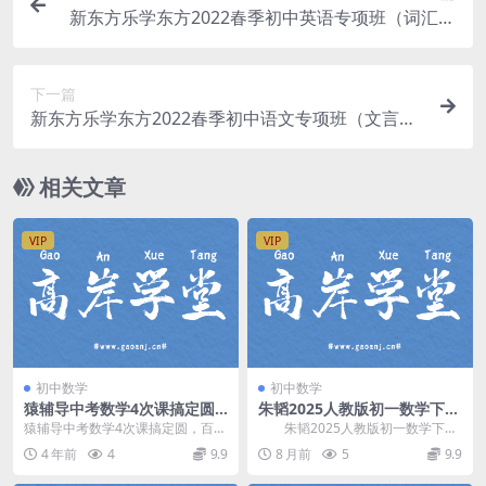
新东方乐学东方2022春季初中英语专项班（词汇乐
享）（完结）百度网盘分享
下一篇
新东方乐学东方2022春季初中语文专项班（文言
文）（完结）（4.29G高清视频）
相关文章
VIP
VIP
初中数学
初中数学
猿辅导中考数学4次课搞定圆
朱韬2025人教版初一数学下学
（546M标清视频）百度网盘
期春季A+班(含讲义) 百度网盘
猿辅导中考数学4次课搞定圆，百度
朱韬2025人教版初一数学下学
分享
分享
网盘中考数学课程546M标清视频。
期春季A+班(含讲义)，共12讲全，
4 年前
4
9.9
8 月前
5
9.9
资源目录1 圆...
包含电子讲...