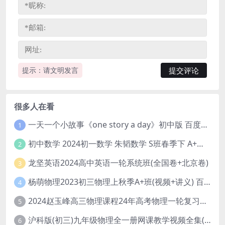
提示：请文明发言
很多人在看
一天一个小故事《one story a day》初中版 百度网盘分享下载
1
初中数学 2024初一数学 朱韬数学 S班春季下 A+班春季下 百度云网盘
2
龙坚英语2024高中英语一轮系统班(全国卷+北京卷)
3
杨萌物理2023初三物理上秋季A+班(视频+讲义) 百度网盘分享
4
2024赵玉峰高三物理课程24年高考物理一轮复习网课教程
5
沪科版(初三)九年级物理全一册网课教学视频全集(录播版 杜春雨 66讲)
6