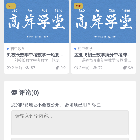
VIP
VIP
初中数学
初中数学
刘校长数学中考数学一轮复习
孟亚飞初三数学满分中考冲刺
视频讲解(含资料) 百度网盘分
班课程资源(模块版)
刘校长数学中考数学一轮复习
课程简介由初中数学名师 孟亚
享
视频讲解，包含初中数学重要知识
飞 讲课，初三数学满分中考冲刺班
2 年前
57
9.9
3 年前
72
9.9
模块复习：三角形、四...
(开设的单独课)...
评论(0)
您的邮箱地址不会被公开。
必填项已用
*
标注