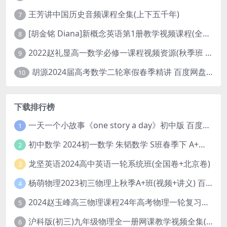
王芳讲中国历史音频课程全集(上下五千年)
7
[胡金铭 Diana]新概念英语第1册教学视频课程(全集 百度网盘下载)
8
2022赵礼显高一数学必修一课程视频资源(秋季班 含讲义)百度网盘云
9
胡源2024届高考数学二轮寒假春季精讲 百度网盘分享
10
下载排行榜
一天一个小故事《one story a day》初中版 百度网盘分享下载
1
初中数学 2024初一数学 朱韬数学 S班春季下 A+班春季下 百度云网盘
2
龙坚英语2024高中英语一轮系统班(全国卷+北京卷)
3
杨萌物理2023初三物理上秋季A+班(视频+讲义) 百度网盘分享
4
2024赵玉峰高三物理课程24年高考物理一轮复习网课教程
5
沪科版(初三)九年级物理全一册网课教学视频全集(录播版 杜春雨 66讲)
6