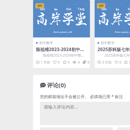
VIP
VIP
初中数学
初中数学
陈祖维2023-2024初中数
2025苏科版七
学联赛班全年课(视频+讲
册同步讲解课(新
陈祖维2023-2024初中数学
2025苏科版七年
义) 百度网盘分享
度网盘分享
联赛班全年课(视频+讲义)，包
同步讲解课(新课标)
1 月前
0
0
4
9.9
3 月前
0
含：2023暑...
材：江苏凤凰科技技术.
评论(0)
您的邮箱地址不会被公开。
必填项已用
*
标注