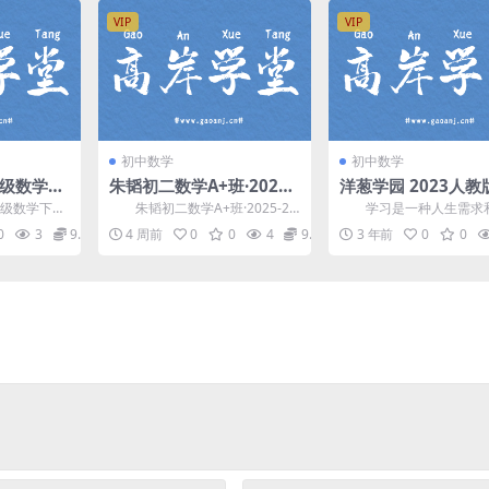
VIP
VIP
初中数学
初中数学
年级数学下
朱韬初二数学A+班·2025-
洋葱学园 2023人
课标) 百
2026年上学期30讲(暑秋
数学九年级上册（初
级数学下册
朱韬初二数学A+班·2025-20
学习是一种人生需求
课 人教版) 百度网盘分享
百度网盘
，对应教
26年上学期暑秋联报，开课时
态度。只有不断学习，及
0
3
9.9
4 周前
0
0
4
9.9
3 年前
0
0
..
间：2025年...
电”，才能做到“百毒不侵..