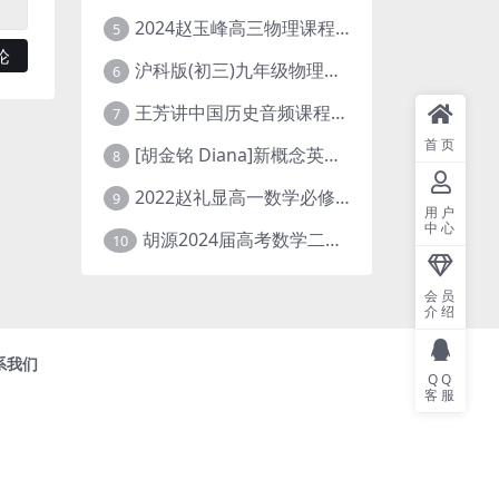
2024赵玉峰高三物理课程24年高考物理一轮复习网课教程
5
沪科版(初三)九年级物理全一册网课教学视频全集(录播版 杜春雨 66讲)
6
王芳讲中国历史音频课程全集(上下五千年)
7
首页
[胡金铭 Diana]新概念英语第1册教学视频课程(全集 百度网盘下载)
8
2022赵礼显高一数学必修一课程视频资源(秋季班 含讲义)百度网盘云
9
用户
中心
胡源2024届高考数学二轮寒假春季精讲 百度网盘分享
10
会员
介绍
系我们
QQ
客服