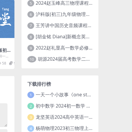
2024赵玉峰高三物理课程24年高考物理一轮复习网课教程
5
沪科版(初三)九年级物理全一册网课教学视频全集(录播版 杜春雨 66讲)
6
王芳讲中国历史音频课程全集(上下五千年)
7
[胡金铭 Diana]新概念英语第1册教学视频课程(全集 百度网盘下载)
8
2022赵礼显高一数学必修一课程视频资源(秋季班 含讲义)百度网盘云
9
教版初中
三）
和一种
胡源2024届高考数学二轮寒假春季精讲 百度网盘分享
10
时“充
58
9.9
.
下载排行榜
一天一个小故事《one story a day》初中版 百度网盘分享下载
1
初中数学 2024初一数学 朱韬数学 S班春季下 A+班春季下 百度云网盘
2
龙坚英语2024高中英语一轮系统班(全国卷+北京卷)
3
杨萌物理2023初三物理上秋季A+班(视频+讲义) 百度网盘分享
4