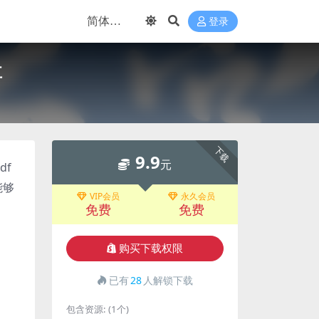
登录
盘
下载
9.9
元
df
能够
VIP会员
永久会员
免费
免费
购买下载权限
已有
28
人解锁下载
包含资源:
(1个)