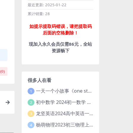
最近更新:
2025-01-22
累计销量:
28
如提示提取码错误，请把提取码
后面的空格删除！
现加入永久会员仅需86元，全站
资源畅下
(
0
)
很多人在看
一天一个小故事《one story a day》初中版 百度网盘分享下载
1
初中数学 2024初一数学 朱韬数学 S班春季下 A+班春季下 百度云网盘
2
度
龙坚英语2024高中英语一轮系统班(全国卷+北京卷)
3
杨萌物理2023初三物理上秋季A+班(视频+讲义) 百度网盘分享
4