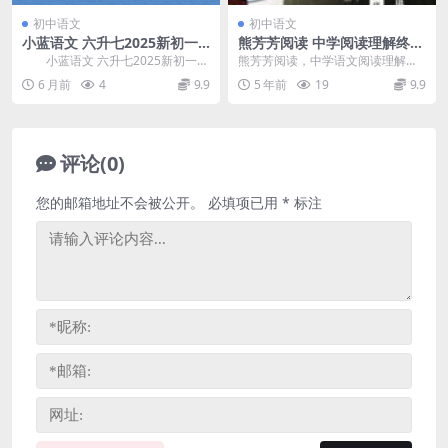
初中语文
初中语文
小蓝语文 六升七2025新初一
熊芳芳阅读 中学阅读理解终级
语文暑假衔接课(含讲义) 百度
指导（完结）（3.54G超清视
小蓝语文 六升七2025新初一语
熊芳芳阅读，中学语文阅读理解中
网盘分享
频）百度网盘
文暑假衔接课(含讲义)，共44讲课
级指导，完结版百度网盘3.54G超
6 月前
4
9.9
5 年前
19
9.9
程：11讲...
清视频。资源目录...
评论(0)
您的邮箱地址不会被公开。
必填项已用
*
标注