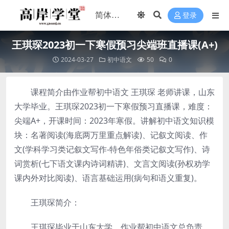
登录
王琪琛2023初一下寒假预习尖端班直播课(A+)
2024-03-27
初中语文
50
0
课程简介由作业帮初中语文 王琪琛 老师讲课，山东
大学毕业。王琪琛2023初一下寒假预习直播课，难度：
尖端A+，开课时间：2023年寒假。讲解初中语文知识模
块：名著阅读(海底两万里重点解读)、记叙文阅读、作
文(学科学习类记叙文写作-特色年俗类记叙文写作)、诗
词赏析(七下语文课内诗词精讲)、文言文阅读(孙权劝学
课内外对比阅读)、语言基础运用(病句和语义重复)。
王琪琛简介：
王琪琛毕业于山东大学，作业帮初中语文总负责