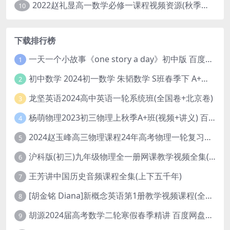
2022赵礼显高一数学必修一课程视频资源(秋季班 含讲义)百度网盘云
10
下载排行榜
一天一个小故事《one story a day》初中版 百度网盘分享下载
1
初中数学 2024初一数学 朱韬数学 S班春季下 A+班春季下 百度云网盘
2
龙坚英语2024高中英语一轮系统班(全国卷+北京卷)
3
杨萌物理2023初三物理上秋季A+班(视频+讲义) 百度网盘分享
4
2024赵玉峰高三物理课程24年高考物理一轮复习网课教程
5
沪科版(初三)九年级物理全一册网课教学视频全集(录播版 杜春雨 66讲)
6
王芳讲中国历史音频课程全集(上下五千年)
7
[胡金铭 Diana]新概念英语第1册教学视频课程(全集 百度网盘下载)
8
胡源2024届高考数学二轮寒假春季精讲 百度网盘分享
9