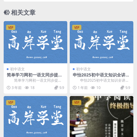
相关文章
VIP
VIP
初中语文
初中语文
简单学习网初一语文同步提高
申怡2025初中语文知识全讲视
上学期课程 百度网盘分享
频课(7-9年级 新课标) 百度网
简单学习网初一语文同步提高
申怡2025初中语文知识全讲视
盘分享
上学期课程，百度网盘分享初中语
频课(7-9年级 新课标)，紧扣新标
3 年前
18
9.9
1 年前
10
9.9
文课程8.64G高清...
准，根据题...
VIP
VIP