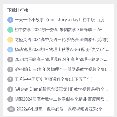
下载排行榜
一天一个小故事《one story a day》初中版 百度网盘分享下载
1
初中数学 2024初一数学 朱韬数学 S班春季下 A+班春季下 百度云网盘
2
龙坚英语2024高中英语一轮系统班(全国卷+北京卷)
3
杨萌物理2023初三物理上秋季A+班(视频+讲义) 百度网盘分享
4
2024赵玉峰高三物理课程24年高考物理一轮复习网课教程
5
沪科版(初三)九年级物理全一册网课教学视频全集(录播版 杜春雨 66讲)
6
王芳讲中国历史音频课程全集(上下五千年)
7
[胡金铭 Diana]新概念英语第1册教学视频课程(全集 百度网盘下载)
8
胡源2024届高考数学二轮寒假春季精讲 百度网盘分享
9
2022赵礼显高一数学必修一课程视频资源(秋季班 含讲义)百度网盘云
10