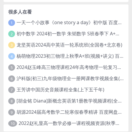
很多人在看
一天一个小故事《one story a day》初中版 百度网盘分享下载
1
初中数学 2024初一数学 朱韬数学 S班春季下 A+班春季下 百度云网盘
2
龙坚英语2024高中英语一轮系统班(全国卷+北京卷)
3
杨萌物理2023初三物理上秋季A+班(视频+讲义) 百度网盘分享
4
2024赵玉峰高三物理课程24年高考物理一轮复习网课教程
5
沪科版(初三)九年级物理全一册网课教学视频全集(录播版 杜春雨 66讲)
6
王芳讲中国历史音频课程全集(上下五千年)
7
[胡金铭 Diana]新概念英语第1册教学视频课程(全集 百度网盘下载)
8
胡源2024届高考数学二轮寒假春季精讲 百度网盘分享
9
2022赵礼显高一数学必修一课程视频资源(秋季班 含讲义)百度网盘云
10