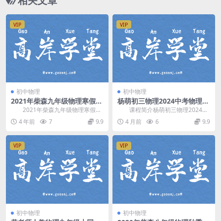
相关文章
VIP
VIP
初中物理
初中物理
2021年柴森九年级物理寒假班
杨萌初三物理2024中考物理下
（初三）（完结）百度网盘分
寒假尖端班(春上 A+) 百度网
2021年柴森九年级物理寒假
课程简介杨萌初三物理2024中
享
盘分享
班，完结版百度网盘初中物理课程
考物理下寒假尖端班(春上 A+)，开
4 年前
7
9.9
4 月前
6
9.9
3.29G高清视频...
课时间：2...
VIP
VIP
初中物理
初中物理