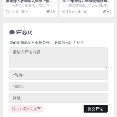
黄老师人教物理九年级上同步
2020年柴森八年级物理秋季班
精讲课(新课纲 含讲义) 百度网
（初二）（完结）百度网盘分
黄老师人教物理九年级上同步
2020年柴森八年级物理秋季
盘分享
享
精讲课(新课纲 含讲义)，本课程为
班，完结版百度网盘初中物理课程1
1 年前
9
9.9
4 年前
10
9.9
基础加拔高内容，...
2.2G高清视频...
评论(0)
您的邮箱地址不会被公开。
必填项已用
*
标注
提示：请文明发言