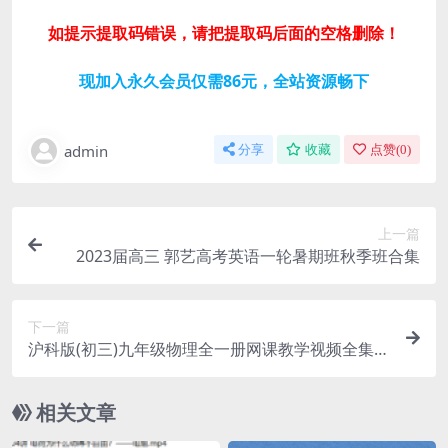
如提示提取码错误，请把提取码后面的空格删除！
现加入永久会员仅需86元，全站资源畅下
admin
分享
收藏
点赞(
0
)
上一篇
2023届高三 郭艺高考英语一轮暑期班秋季班合集
下一篇
沪科版(初三)九年级物理全一册网课教学视频全集
(录播版 杜春雨 66讲)
相关文章