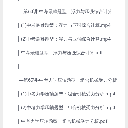
├─第64讲-中考最难题型：浮力与压强综合计算
│ (1)中考最难题型：浮力与压强综合计算.mp4
│ (2)中考最难题型：浮力与压强综合计算.mp4
│ 中考最难题型：浮力与压强综合计算.pdf
│
├─第65讲-中考力学压轴题型：组合机械受力分析
│ (1)中考力学压轴题型：组合机械受力分析.mp4
│ (2)中考力学压轴题型：组合机械受力分析.mp4
│ 中考力学压轴题型：组合机械受力分析.pdf