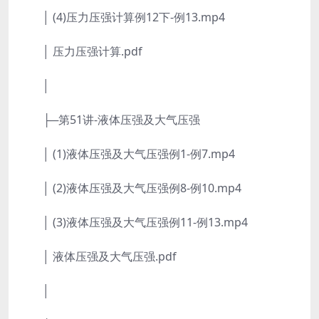
│ (4)压力压强计算例12下-例13.mp4
│ 压力压强计算.pdf
│
├─第51讲-液体压强及大气压强
│ (1)液体压强及大气压强例1-例7.mp4
│ (2)液体压强及大气压强例8-例10.mp4
│ (3)液体压强及大气压强例11-例13.mp4
│ 液体压强及大气压强.pdf
│