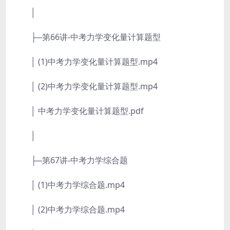
│
├─第66讲-中考力学变化量计算题型
│ (1)中考力学变化量计算题型.mp4
│ (2)中考力学变化量计算题型.mp4
│ 中考力学变化量计算题型.pdf
│
├─第67讲-中考力学综合题
│ (1)中考力学综合题.mp4
│ (2)中考力学综合题.mp4