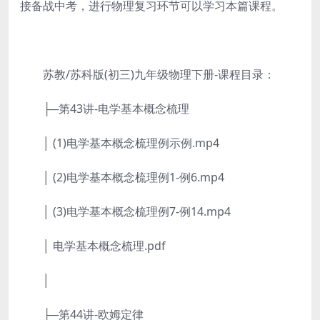
接备战中考，进行物理复习环节可以学习本篇课程。
苏教/苏科版(初三)九年级物理下册-课程目录：
├─第43讲-电学基本概念梳理
│ (1)电学基本概念梳理例示例.mp4
│ (2)电学基本概念梳理例1-例6.mp4
│ (3)电学基本概念梳理例7-例14.mp4
│ 电学基本概念梳理.pdf
│
├─第44讲-欧姆定律