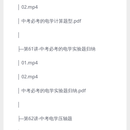
│ 02.mp4
│ 中考必考的电学计算题型.pdf
│
├─第61讲-中考必考的电学实验题归纳
│ 01.mp4
│ 02.mp4
│ 中考必考的电学实验题归纳.pdf
│
├─第62讲-中考电学压轴题