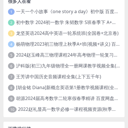
很多人在看
一天一个小故事《one story a day》初中版 百度网盘分享下载
1
初中数学 2024初一数学 朱韬数学 S班春季下 A+班春季下 百度云网盘
2
龙坚英语2024高中英语一轮系统班(全国卷+北京卷)
3
杨萌物理2023初三物理上秋季A+班(视频+讲义) 百度网盘分享
4
2024赵玉峰高三物理课程24年高考物理一轮复习网课教程
5
沪科版(初三)九年级物理全一册网课教学视频全集(录播版 杜春雨 66讲)
6
王芳讲中国历史音频课程全集(上下五千年)
7
[胡金铭 Diana]新概念英语第1册教学视频课程(全集 百度网盘下载)
8
胡源2024届高考数学二轮寒假春季精讲 百度网盘分享
9
2022赵礼显高一数学必修一课程视频资源(秋季班 含讲义)百度网盘云
10