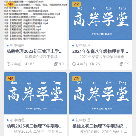
VIP
VIP
初中物理
初中物理
杨萌物理2023初三物理上学期
2021年柴森八年级物理春季班
暑假衔接A+班(含讲义)
（初二）（完结）百度网盘分
课程简介课程下载杨萌
2021年柴森八年级物理春季
享
物理2023初三物理上学期暑假衔接
班，完结版百度网盘初中物理课程
2 年前
83
9.9
4 年前
26
9.9
A+班(秋上)，...
6.78G高清视频...
VIP
VIP
初中物理
初中物理
杨萌2025初二物理下学期春季
杨佳文初二物理下学期系统班
S班12讲全(全国版 含讲义) 百
寒春联报(电子讲义)百度网盘
杨萌2025初二物理下学期春季
课程简介由北大物理系硕士 杨
度网盘分享
S班12讲(全国版 含讲义)，开课时
佳文 讲课，初二物理下学期寒春联