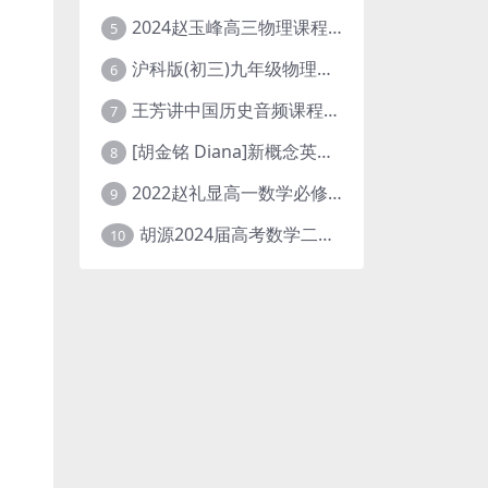
2024赵玉峰高三物理课程24年高考物理一轮复习网课教程
5
沪科版(初三)九年级物理全一册网课教学视频全集(录播版 杜春雨 66讲)
6
王芳讲中国历史音频课程全集(上下五千年)
7
[胡金铭 Diana]新概念英语第1册教学视频课程(全集 百度网盘下载)
8
2022赵礼显高一数学必修一课程视频资源(秋季班 含讲义)百度网盘云
9
胡源2024届高考数学二轮寒假春季精讲 百度网盘分享
10