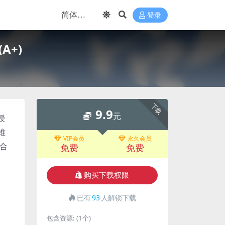
登录
A+)
下载
9.9
元
授
难
VIP会员
永久会员
合
免费
免费
购买下载权限
已有
93
人解锁下载
包含资源:
(1个)