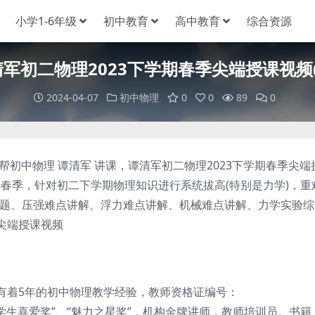
小学1-6年级
初中教育
高中教育
综合资源
军初二物理2023下学期春季尖端授课视频(
2024-04-07
初中物理
0
0
89
0
初中物理 谭清军 讲课，谭清军初二物理2023下学期春季尖端
3年春季，针对初二下学期物理知识进行系统拔高(特别是力学)，重
专题、压强难点讲解、浮力难点讲解、机械难点讲解、力学实验综
季尖端授课视频
着5年的初中物理教学经验，教师资格证编号：
帮“最受学生喜爱奖”、“魅力之星奖”，机构金牌讲师，教师培训员。书籍