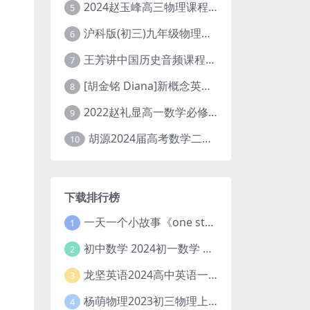
2024赵玉峰高三物理课程24年高考物理一轮复习网课教程
5
沪科版(初三)九年级物理全一册网课教学视频全集(录播版 杜春雨 66讲)
6
王芳讲中国历史音频课程全集(上下五千年)
7
[胡金铭 Diana]新概念英语第1册教学视频课程(全集 百度网盘下载)
8
2022赵礼显高一数学必修一课程视频资源(秋季班 含讲义)百度网盘云
9
胡源2024届高考数学二轮寒假春季精讲 百度网盘分享
10
下载排行榜
一天一个小故事《one story a day》初中版 百度网盘分享下载
1
初中数学 2024初一数学 朱韬数学 S班春季下 A+班春季下 百度云网盘
2
龙坚英语2024高中英语一轮系统班(全国卷+北京卷)
3
杨萌物理2023初三物理上秋季A+班(视频+讲义) 百度网盘分享
4