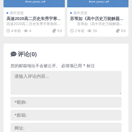
高中历史
高中历史
高途2020高二历史朱秀宇寒假
苏苇如《高中历史万能解题方
班（完结）（2.04G高清视
法课13讲视频》 百度网盘分享
高途2020高二历史朱秀宇寒假班，
苏苇如《高中历史万能解题方
频）百度网盘分享
完结版百度网盘高中历史课程2.04
法课13讲视频》，每一章分为理论
4 年前
4
9.9
2 年前
30
9.9
G高清视频。...
篇和实战篇两个小节...
评论(0)
您的邮箱地址不会被公开。
必填项已用
*
标注