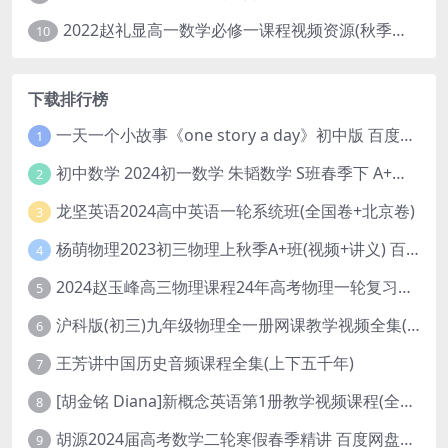
2022赵礼显高一数学必修一课程视频资源(秋季班 含讲义)百度网盘云
10
下载排行榜
一天一个小故事《one story a day》初中版 百度网盘分享下载
1
初中数学 2024初一数学 朱韬数学 S班春季下 A+班春季下 百度云网盘
2
龙坚英语2024高中英语一轮系统班(全国卷+北京卷)
3
杨萌物理2023初三物理上秋季A+班(视频+讲义) 百度网盘分享
4
2024赵玉峰高三物理课程24年高考物理一轮复习网课教程
5
沪科版(初三)九年级物理全一册网课教学视频全集(录播版 杜春雨 66讲)
6
王芳讲中国历史音频课程全集(上下五千年)
7
[胡金铭 Diana]新概念英语第1册教学视频课程(全集 百度网盘下载)
8
胡源2024届高考数学二轮寒假春季精讲 百度网盘分享
9