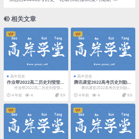
识视频)百度网盘
相关文章
VIP
VIP
高中历史
高中历史
作业帮2022高二历史刘莹莹春
腾讯课堂2022高考历史刘勖雯
季尖端班 百度网盘分享
押题课 网盘分享
作业帮2022高二历史刘莹莹春
腾讯课堂2022高考历史刘勖雯
季尖端班，百度网盘分享高中历史
押题课，网盘分享高考历史复习押
4 年前
4
9.9
4 年前
4
9.9
课程9.74G高...
题课程637M高...
VIP
VIP