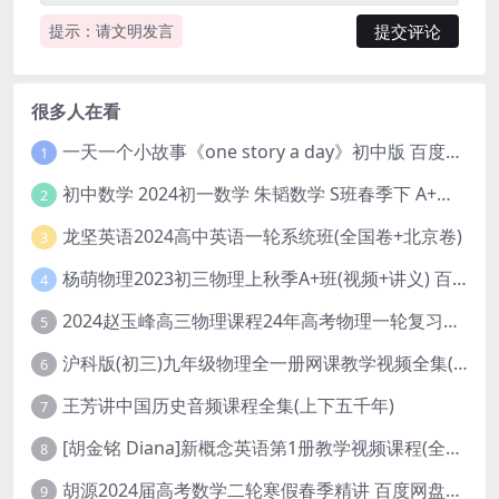
提示：请文明发言
很多人在看
一天一个小故事《one story a day》初中版 百度网盘分享下载
1
初中数学 2024初一数学 朱韬数学 S班春季下 A+班春季下 百度云网盘
2
龙坚英语2024高中英语一轮系统班(全国卷+北京卷)
3
杨萌物理2023初三物理上秋季A+班(视频+讲义) 百度网盘分享
4
2024赵玉峰高三物理课程24年高考物理一轮复习网课教程
5
沪科版(初三)九年级物理全一册网课教学视频全集(录播版 杜春雨 66讲)
6
王芳讲中国历史音频课程全集(上下五千年)
7
[胡金铭 Diana]新概念英语第1册教学视频课程(全集 百度网盘下载)
8
胡源2024届高考数学二轮寒假春季精讲 百度网盘分享
9