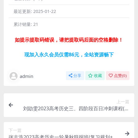
最近更新:
2025-01-22
累计销量:
21
如提示提取码错误，请把提取码后面的空格删除！
现加入永久会员仅需86元，全站资源畅下
admin
分享
收藏
点赞(
0
)
上一篇
刘勖雯2023高考历史三、四阶段百日冲刺课程(高
三)百度网盘
下一篇
张志浩2023高考历史一轮暑秋联报班(复习规划+知