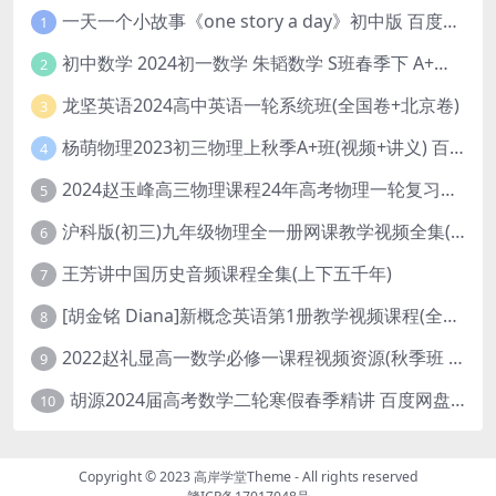
一天一个小故事《one story a day》初中版 百度网盘分享下载
1
初中数学 2024初一数学 朱韬数学 S班春季下 A+班春季下 百度云网盘
2
龙坚英语2024高中英语一轮系统班(全国卷+北京卷)
3
杨萌物理2023初三物理上秋季A+班(视频+讲义) 百度网盘分享
4
2024赵玉峰高三物理课程24年高考物理一轮复习网课教程
5
沪科版(初三)九年级物理全一册网课教学视频全集(录播版 杜春雨 66讲)
6
王芳讲中国历史音频课程全集(上下五千年)
7
[胡金铭 Diana]新概念英语第1册教学视频课程(全集 百度网盘下载)
8
2022赵礼显高一数学必修一课程视频资源(秋季班 含讲义)百度网盘云
9
胡源2024届高考数学二轮寒假春季精讲 百度网盘分享
10
Copyright © 2023
高岸学堂Theme
- All rights reserved