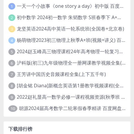
一天一个小故事《one story a day》初中版 百度网盘分享下载
1
初中数学 2024初一数学 朱韬数学 S班春季下 A+班春季下 百度云网盘
2
龙坚英语2024高中英语一轮系统班(全国卷+北京卷)
3
杨萌物理2023初三物理上秋季A+班(视频+讲义) 百度网盘分享
4
2024赵玉峰高三物理课程24年高考物理一轮复习网课教程
5
沪科版(初三)九年级物理全一册网课教学视频全集(录播版 杜春雨 66讲)
6
王芳讲中国历史音频课程全集(上下五千年)
7
[胡金铭 Diana]新概念英语第1册教学视频课程(全集 百度网盘下载)
8
2022赵礼显高一数学必修一课程视频资源(秋季班 含讲义)百度网盘云
9
胡源2024届高考数学二轮寒假春季精讲 百度网盘分享
10
下载排行榜