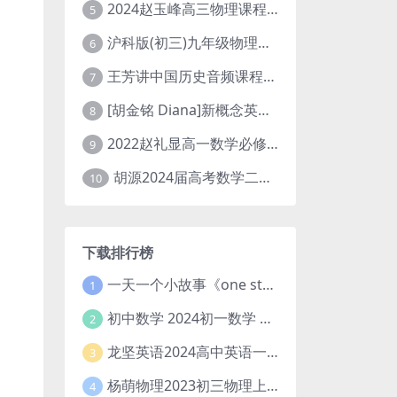
2024赵玉峰高三物理课程24年高考物理一轮复习网课教程
5
沪科版(初三)九年级物理全一册网课教学视频全集(录播版 杜春雨 66讲)
6
王芳讲中国历史音频课程全集(上下五千年)
7
[胡金铭 Diana]新概念英语第1册教学视频课程(全集 百度网盘下载)
8
2022赵礼显高一数学必修一课程视频资源(秋季班 含讲义)百度网盘云
9
胡源2024届高考数学二轮寒假春季精讲 百度网盘分享
10
下载排行榜
一天一个小故事《one story a day》初中版 百度网盘分享下载
1
初中数学 2024初一数学 朱韬数学 S班春季下 A+班春季下 百度云网盘
2
龙坚英语2024高中英语一轮系统班(全国卷+北京卷)
3
杨萌物理2023初三物理上秋季A+班(视频+讲义) 百度网盘分享
4