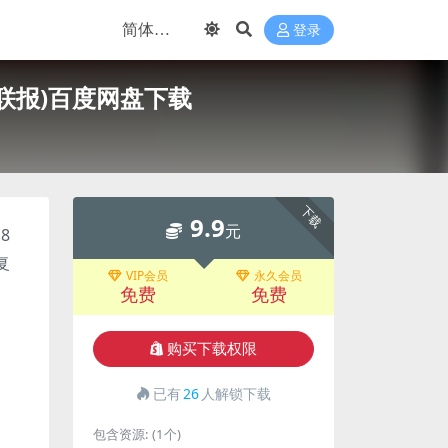
登录
春联报)百度网盘下载
下载
9.9
元
8
复
VIP会员
永久会员
免费
免费
购买下载权限
已有
26
人解锁下载
包含资源:
(1个)