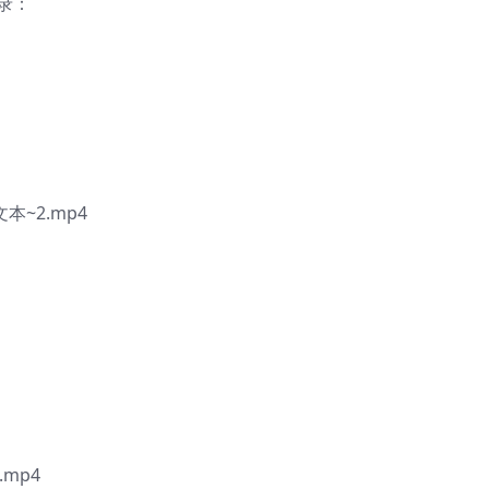
目录：
本~2.mp4
mp4