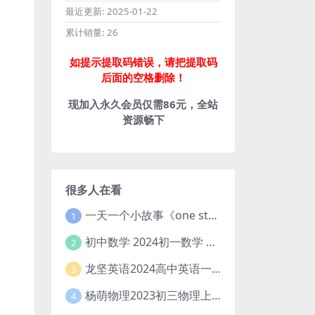
最近更新:
2025-01-22
累计销量:
26
如提示提取码错误，请把提取码
后面的空格删除！
现加入永久会员仅需86元，全站
资源畅下
很多人在看
一天一个小故事《one story a day》初中版 百度网盘分享下载
1
初中数学 2024初一数学 朱韬数学 S班春季下 A+班春季下 百度云网盘
2
龙坚英语2024高中英语一轮系统班(全国卷+北京卷)
3
杨萌物理2023初三物理上秋季A+班(视频+讲义) 百度网盘分享
4