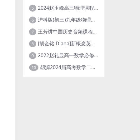
2024赵玉峰高三物理课程24年高考物理一轮复习网课教程
5
沪科版(初三)九年级物理全一册网课教学视频全集(录播版 杜春雨 66讲)
6
王芳讲中国历史音频课程全集(上下五千年)
7
[胡金铭 Diana]新概念英语第1册教学视频课程(全集 百度网盘下载)
8
2022赵礼显高一数学必修一课程视频资源(秋季班 含讲义)百度网盘云
9
胡源2024届高考数学二轮寒假春季精讲 百度网盘分享
10