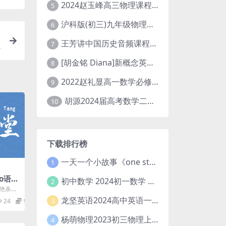
2024赵玉峰高三物理课程24年高考物理一轮复习网课教程
5
沪科版(初三)九年级物理全一册网课教学视频全集(录播版 杜春雨 66讲)
6
王芳讲中国历史音频课程全集(上下五千年)
7
[胡金铭 Diana]新概念英语第1册教学视频课程(全集 百度网盘下载)
8
2022赵礼显高一数学必修一课程视频资源(秋季班 含讲义)百度网盘云
9
胡源2024届高考数学二轮寒假春季精讲 百度网盘分享
10
下载排行榜
一天一个小故事《one story a day》初中版 百度网盘分享下载
1
to语文
初中数学 2024初一数学 朱韬数学 S班春季下 A+班春季下 百度云网盘
2
系统
绝杀现
恒学长E
龙坚英语2024高中英语一轮系统班(全国卷+北京卷)
3
24
9.9
杨萌物理2023初三物理上秋季A+班(视频+讲义) 百度网盘分享
4