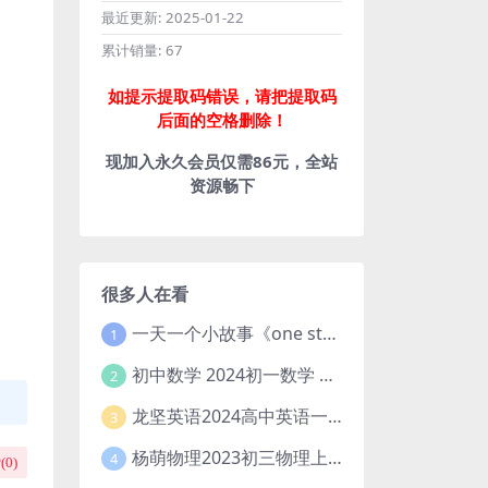
最近更新:
2025-01-22
累计销量:
67
如提示提取码错误，请把提取码
后面的空格删除！
现加入永久会员仅需86元，全站
资源畅下
很多人在看
一天一个小故事《one story a day》初中版 百度网盘分享下载
1
初中数学 2024初一数学 朱韬数学 S班春季下 A+班春季下 百度云网盘
2
龙坚英语2024高中英语一轮系统班(全国卷+北京卷)
3
杨萌物理2023初三物理上秋季A+班(视频+讲义) 百度网盘分享
4
(
0
)