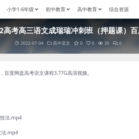
小学1-6年级
初中教育
高中教育
综合资源
22高考高三语文成瑞瑞冲刺班（押题课）
2022-07-04
高中语文
0
0
30
0
百度网盘高考语文课程3.77G高清视频。
法.mp4
法.mp4