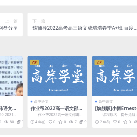
上一篇
下一篇
网盘分享
猿辅导2022高考高三语文成瑞瑞春季A+班 百度
网盘分享
VIP
VIP
高中语文
高中语文
家玮语文高
作业帮2022高一语文邵娜
[旗舰版]小恒Ernes
网盘下载
春季冲顶班 百度网盘分享
绝杀现代文全套上分
-2021国
作业帮2022高一语文邵娜春
课程原名：提分觉醒 
班)
课 百度网盘分享
源，为全年
季冲顶班，百度网盘高中语文课
代文--全套系统课，由 小
0
80
9.9
4 年前
0
0
7
9.9
2 年前
0
0
程13.8G高清视频...
rnesto 讲...