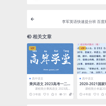
李军英语快速提分班 百度
相关文章
VIP
VIP
高中语文
高中语文
乘风语文 2023高考一二三
2020-2021国
轮录播直播网课资源合集
考网课资源百度
课程简介乘风语文 2023高考
课程简介本篇2020
百度网盘
(国师辅导课 全年
一二三轮网课资源合集，重塑破
家玮语文高考网课资
3 年前
0
0
51
9.9
4 年前
0
题思维 和 踩分式...
班资源(包含第1...