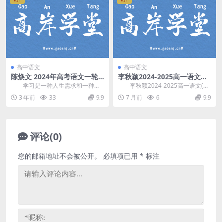
高中语文
高中语文
陈焕文 2024年高考语文一轮
李秋颖2024-2025高一语文
暑期班（高三）百度网盘
(下)双一流尖端班(含电子笔记)
学习是一种人生需求和一种态
李秋颖2024-2025高一语文(下)
百度网盘分享
度。只有不断学习，及时“充电”，才
双一流尖端班(含电子笔记)，开课时
3 年前
33
9.9
7 月前
6
9.9
能做到“百毒不侵...
间：...
评论(0)
您的邮箱地址不会被公开。
必填项已用
*
标注