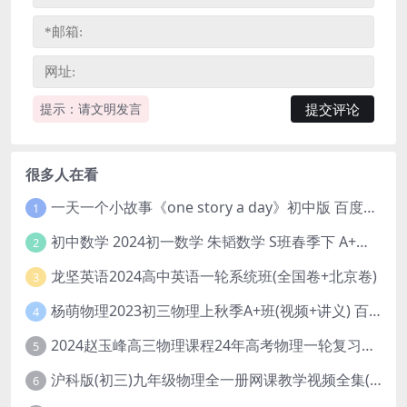
提示：请文明发言
很多人在看
一天一个小故事《one story a day》初中版 百度网盘分享下载
1
初中数学 2024初一数学 朱韬数学 S班春季下 A+班春季下 百度云网盘
2
龙坚英语2024高中英语一轮系统班(全国卷+北京卷)
3
杨萌物理2023初三物理上秋季A+班(视频+讲义) 百度网盘分享
4
2024赵玉峰高三物理课程24年高考物理一轮复习网课教程
5
沪科版(初三)九年级物理全一册网课教学视频全集(录播版 杜春雨 66讲)
6