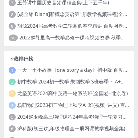
王芳讲中国历史音频课程全集(上下五千年)
7
[胡金铭 Diana]新概念英语第1册教学视频课程(全集 百度网盘下载)
8
胡源2024届高考数学二轮寒假春季精讲 百度网盘分享
9
2022赵礼显高一数学必修一课程视频资源(秋季班 含讲义)百度网盘云
10
下载排行榜
一天一个小故事《one story a day》初中版 百度网盘分享下载
1
初中数学 2024初一数学 朱韬数学 S班春季下 A+班春季下 百度云网盘
2
龙坚英语2024高中英语一轮系统班(全国卷+北京卷)
3
杨萌物理2023初三物理上秋季A+班(视频+讲义) 百度网盘分享
4
2024赵玉峰高三物理课程24年高考物理一轮复习网课教程
5
沪科版(初三)九年级物理全一册网课教学视频全集(录播版 杜春雨 66讲)
6