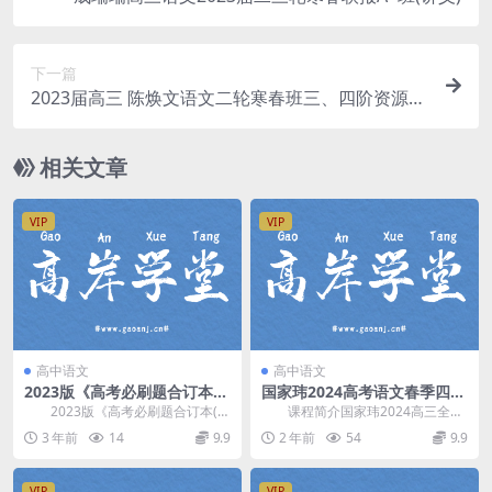
下一篇
2023届高三 陈焕文语文二轮寒春班三、四阶资源
(电子讲义)
相关文章
VIP
VIP
高中语文
高中语文
2023版《高考必刷题合订本
国家玮2024高考语文春季四阶
（新教材版）》语文（755M
冲刺叮咛班网盘下载(全国卷、
2023版《高考必刷题合订本(新
课程简介国家玮2024高三全年
PDF）百度网盘分享
新高考)
教材版)》语文，755M百度网盘分
四阶之四阶，24四阶冲刺叮咛班，
3 年前
14
9.9
2 年前
54
9.9
享PDF高...
国家玮老师用1...
VIP
VIP