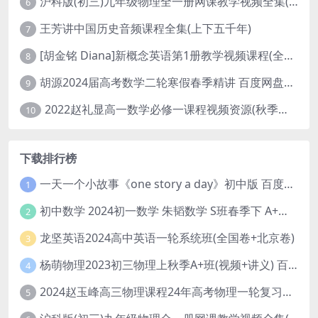
沪科版(初三)九年级物理全一册网课教学视频全集(录播版 杜春雨 66讲)
6
王芳讲中国历史音频课程全集(上下五千年)
7
[胡金铭 Diana]新概念英语第1册教学视频课程(全集 百度网盘下载)
8
胡源2024届高考数学二轮寒假春季精讲 百度网盘分享
9
2022赵礼显高一数学必修一课程视频资源(秋季班 含讲义)百度网盘云
10
下载排行榜
一天一个小故事《one story a day》初中版 百度网盘分享下载
1
初中数学 2024初一数学 朱韬数学 S班春季下 A+班春季下 百度云网盘
2
龙坚英语2024高中英语一轮系统班(全国卷+北京卷)
3
杨萌物理2023初三物理上秋季A+班(视频+讲义) 百度网盘分享
4
2024赵玉峰高三物理课程24年高考物理一轮复习网课教程
5