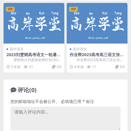
VIP
VIP
高中语文
高中语文
2023刘雯韬高考语文一轮暑期
作业帮2023高考高三语文张亚
学习规划班
柔暑假A+班 百度网盘分享
课程简介刘雯韬老师针对2023
作业帮2023高考高三语文张亚
届高考的一轮复习规划服务课，虽
柔暑假A+班，百度网盘分享高考语
3 年前
21
9.9
4 年前
11
9.9
然是规划课，也会...
文复习课程7....
评论(0)
您的邮箱地址不会被公开。
必填项已用
*
标注