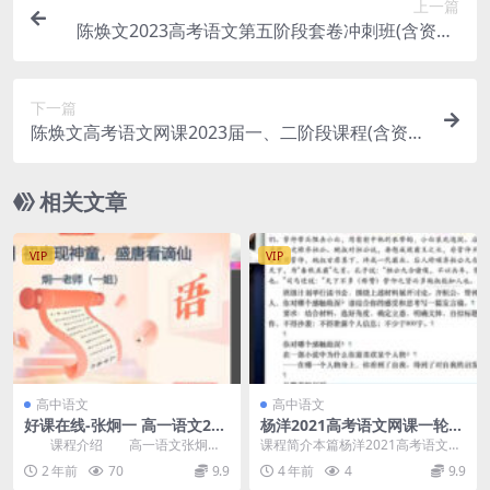
上一篇
陈焕文2023高考语文第五阶段套卷冲刺班(含资料)
百度网盘
下一篇
陈焕文高考语文网课2023届一、二阶段课程(含资
料)百度网盘
相关文章
VIP
VIP
高中语文
高中语文
好课在线-张炯一 高一语文202
杨洋2021高考语文网课一轮上
4年寒假班 百度网盘分享下载
下暑秋班全套资源下载(含电子
课程介绍 高一语文张炯一
课程简介本篇杨洋2021高考语文网
讲义 百度网盘)
好课在线课程，VIP会员可通过网盘
课一轮上下暑秋班全套资源下载，
2 年前
70
9.9
4 年前
4
9.9
转存下载或者在线...
由腾讯课堂平台-...