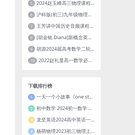
2024赵玉峰高三物理课程24年高考物理一轮复习网课教程
5
沪科版(初三)九年级物理全一册网课教学视频全集(录播版 杜春雨 66讲)
6
王芳讲中国历史音频课程全集(上下五千年)
7
[胡金铭 Diana]新概念英语第1册教学视频课程(全集 百度网盘下载)
8
胡源2024届高考数学二轮寒假春季精讲 百度网盘分享
9
2022赵礼显高一数学必修一课程视频资源(秋季班 含讲义)百度网盘云
10
下载排行榜
一天一个小故事《one story a day》初中版 百度网盘分享下载
1
初中数学 2024初一数学 朱韬数学 S班春季下 A+班春季下 百度云网盘
2
龙坚英语2024高中英语一轮系统班(全国卷+北京卷)
3
杨萌物理2023初三物理上秋季A+班(视频+讲义) 百度网盘分享
4