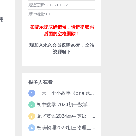
最近更新:
2025-01-22
累计销量:
61
用
如提示提取码错误，请把提取码
后面的空格删除！
现加入永久会员仅需86元，全站
资源畅下
很多人在看
一天一个小故事《one story a day》初中版 百度网盘分享下载
1
初中数学 2024初一数学 朱韬数学 S班春季下 A+班春季下 百度云网盘
2
龙坚英语2024高中英语一轮系统班(全国卷+北京卷)
3
杨萌物理2023初三物理上秋季A+班(视频+讲义) 百度网盘分享
4