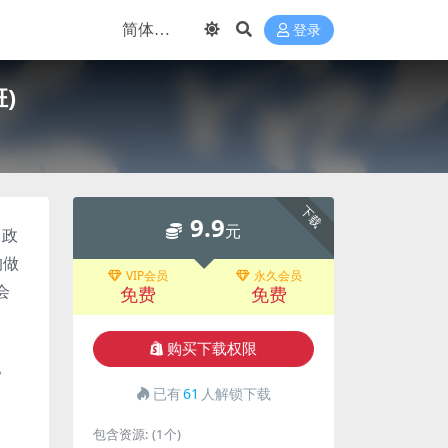
登录
)
下载
9.9
元
，政
的做
VIP会员
永久会员
会
免费
免费
购买下载权限
。
已有
61
人解锁下载
包含资源:
(1个)