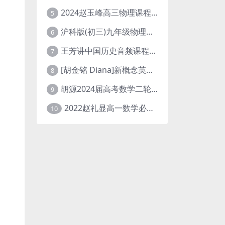
2024赵玉峰高三物理课程24年高考物理一轮复习网课教程
5
沪科版(初三)九年级物理全一册网课教学视频全集(录播版 杜春雨 66讲)
6
王芳讲中国历史音频课程全集(上下五千年)
7
[胡金铭 Diana]新概念英语第1册教学视频课程(全集 百度网盘下载)
8
胡源2024届高考数学二轮寒假春季精讲 百度网盘分享
9
2022赵礼显高一数学必修一课程视频资源(秋季班 含讲义)百度网盘云
10