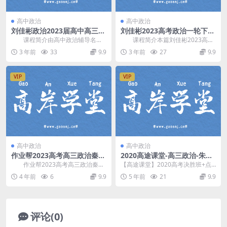
高中政治
高中政治
刘佳彬政治2023届高中高三政
刘佳彬2023高考政治一轮下册
治寒春联报班(二轮)百度网盘
秋季系统班课程资源
课程简介由高中政治辅导名师
课程简介本篇刘佳彬2023高考
刘佳彬 讲课，刘佳彬2023届高三政
政治一轮下册辅导秋季班视频课程
3 年前
33
9.9
3 年前
27
9.9
治二轮寒假春...
(新教材)，共2...
VIP
VIP
高中政治
高中政治
作业帮2023高考高三政治秦琳
2020高途课堂-高三政治-朱法
暑假A+班 百度网盘分享
垚【决胜班】（高清视频百度
作业帮2023高考高三政治秦琳
【高途课堂】2020高考决胜班+点
云）
暑假A+班，百度网盘分享高考政治
睛班/高途课堂-高三政治-朱法垚
4 年前
6
9.9
5 年前
21
9.9
复习课程8.2...
【决胜班】20...
评论(0)