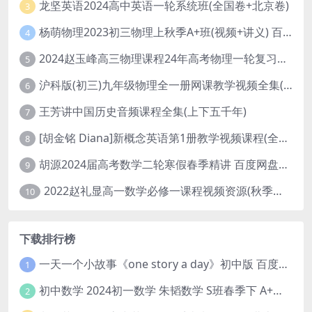
龙坚英语2024高中英语一轮系统班(全国卷+北京卷)
3
杨萌物理2023初三物理上秋季A+班(视频+讲义) 百度网盘分享
4
2024赵玉峰高三物理课程24年高考物理一轮复习网课教程
5
沪科版(初三)九年级物理全一册网课教学视频全集(录播版 杜春雨 66讲)
6
王芳讲中国历史音频课程全集(上下五千年)
7
[胡金铭 Diana]新概念英语第1册教学视频课程(全集 百度网盘下载)
8
胡源2024届高考数学二轮寒假春季精讲 百度网盘分享
9
2022赵礼显高一数学必修一课程视频资源(秋季班 含讲义)百度网盘云
10
下载排行榜
一天一个小故事《one story a day》初中版 百度网盘分享下载
1
初中数学 2024初一数学 朱韬数学 S班春季下 A+班春季下 百度云网盘
2