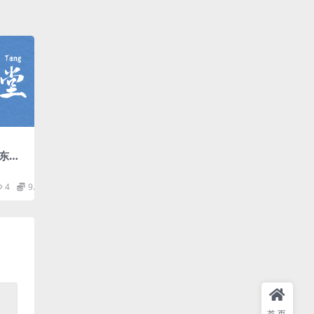
东侯
德 m
享 会
4
9.9
首页