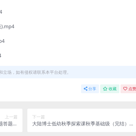
4
.mp4
p4
4
和立场，如有侵权请联系本平台处理。
分享
收藏
点赞
上一篇
下一篇
题答题锦
大陆博士低幼秋季探索课秋季基础级（完结）百
网盘分享
度网盘分享