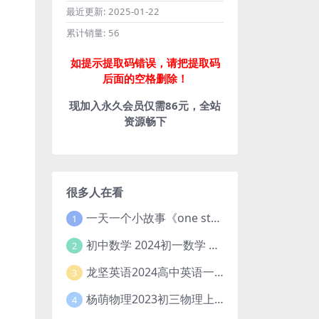
最近更新:
2025-01-22
累计销量:
56
如提示提取码错误，请把提取码
后面的空格删除！
现加入永久会员仅需86元，全站
资源畅下
很多人在看
一天一个小故事《one story a day》初中版 百度网盘分享下载
1
初中数学 2024初一数学 朱韬数学 S班春季下 A+班春季下 百度云网盘
2
龙坚英语2024高中英语一轮系统班(全国卷+北京卷)
3
杨萌物理2023初三物理上秋季A+班(视频+讲义) 百度网盘分享
4