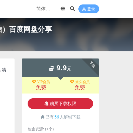
登录
结）百度网盘分享
下载
9.9
元
高清
VIP会员
永久会员
免费
免费
购买下载权限
已有
56
人解锁下载
包含资源:
(1个)