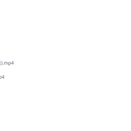
.mp4
p4