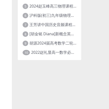
2024赵玉峰高三物理课程24年高考物理一轮复习网课教程
5
沪科版(初三)九年级物理全一册网课教学视频全集(录播版 杜春雨 66讲)
6
王芳讲中国历史音频课程全集(上下五千年)
7
[胡金铭 Diana]新概念英语第1册教学视频课程(全集 百度网盘下载)
8
胡源2024届高考数学二轮寒假春季精讲 百度网盘分享
9
2022赵礼显高一数学必修一课程视频资源(秋季班 含讲义)百度网盘云
10