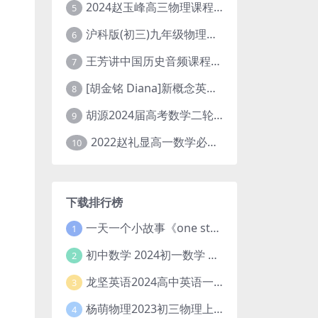
2024赵玉峰高三物理课程24年高考物理一轮复习网课教程
5
沪科版(初三)九年级物理全一册网课教学视频全集(录播版 杜春雨 66讲)
6
王芳讲中国历史音频课程全集(上下五千年)
7
[胡金铭 Diana]新概念英语第1册教学视频课程(全集 百度网盘下载)
8
胡源2024届高考数学二轮寒假春季精讲 百度网盘分享
9
2022赵礼显高一数学必修一课程视频资源(秋季班 含讲义)百度网盘云
10
下载排行榜
一天一个小故事《one story a day》初中版 百度网盘分享下载
1
初中数学 2024初一数学 朱韬数学 S班春季下 A+班春季下 百度云网盘
2
龙坚英语2024高中英语一轮系统班(全国卷+北京卷)
3
杨萌物理2023初三物理上秋季A+班(视频+讲义) 百度网盘分享
4