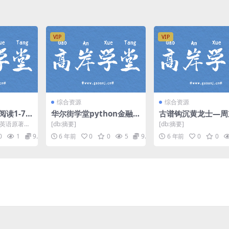
VIP
VIP
综合资源
综合资源
读1-7
华尔街学堂python金融实
古谱钩沉黄龙士—周
度网盘分享
务从入门到精通（高清完
十局棋_天元围棋陈祖
英语原著阅
[db:摘要]
[db:摘要]
结打包）百度网盘
p4视频 百度网盘分
英语原著阅读
0
1
9.9
6 年前
0
0
5
9.9
6 年前
0
0
.
员页面