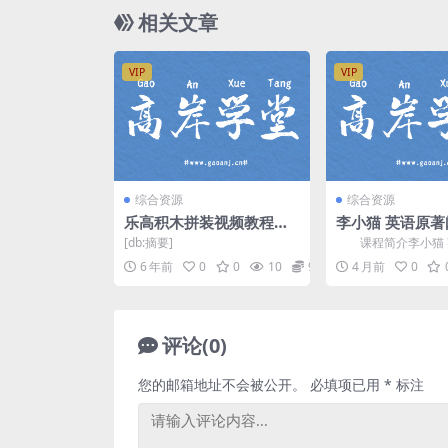
相关文章
VIP
VIP
综合资源
综合资源
乐高积木拼装视频教程
李小猫 英语原著阅
（高清完结打包）百度网
季课程合集 百
[db:摘要]
课程简介李小猫 
盘
读1-7季课程合集，
6 年前
0
0
10
9.9
4 月前
0
是提高英文读写水平..
评论(0)
您的邮箱地址不会被公开。
必填项已用
*
标注