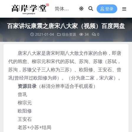
登录
百家讲坛康震之唐宋八大家（视频）百度网盘
2021-01-04
综合资源
34
0
唐宋八大家是唐宋时期八大散文作家的合称，即唐
代的韩愈、柳宗元和宋代的苏轼、苏洵、苏辙（苏轼，
苏洵，苏辙父子三人称为三苏）、欧阳修、王安石、曾
巩(曾经拜过欧阳修为师）。（分为唐二家，宋六家）。
资源目录
（标清分辨率适合手机观看）
曾巩
柳宗元
欧阳修
王安石
老苏+小苏+结局