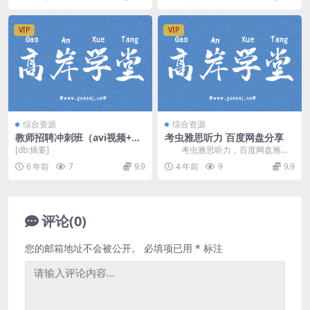
VIP
VIP
综合资源
综合资源
教师招聘冲刺班（avi视频+pd
考虫雅思听力 百度网盘分享
f讲义）百度网盘
[db:摘要]
考虫雅思听力，百度网盘雅思
英语课程1.83G高清视频。 资
6 年前
7
9.9
4 年前
9
9.9
源目录 听力1...
评论(0)
您的邮箱地址不会被公开。
必填项已用
*
标注