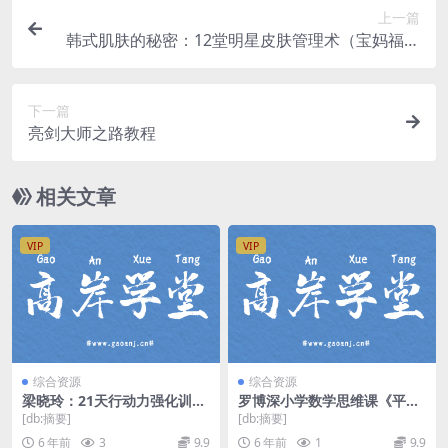
上一篇
韩式肌肤的秘密：12堂明星皮肤管理术（宝妈福利
超清完结打包）百度网盘
下一篇
亮剑大师之路教程
相关文章
VIP
VIP
综合资源
综合资源
梁晓玲：21天行动力强化训练
罗博深小学数学思维课《平面
营 MP3 百度网盘下载
几何基础》（高清视频）百度
[db:摘要]
[db:摘要]
网盘
6 年前
3
9.9
6 年前
1
9.9