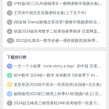
沪科版(初三)九年级物理全一册网课教学视频全集(录播版 杜春雨 66讲)
6
王芳讲中国历史音频课程全集(上下五千年)
7
[胡金铭 Diana]新概念英语第1册教学视频课程(全集 百度网盘下载)
8
胡源2024届高考数学二轮寒假春季精讲 百度网盘分享
9
2022赵礼显高一数学必修一课程视频资源(秋季班 含讲义)百度网盘云
10
下载排行榜
一天一个小故事《one story a day》初中版 百度网盘分享下载
1
初中数学 2024初一数学 朱韬数学 S班春季下 A+班春季下 百度云网盘
2
龙坚英语2024高中英语一轮系统班(全国卷+北京卷)
3
杨萌物理2023初三物理上秋季A+班(视频+讲义) 百度网盘分享
4
2024赵玉峰高三物理课程24年高考物理一轮复习网课教程
5