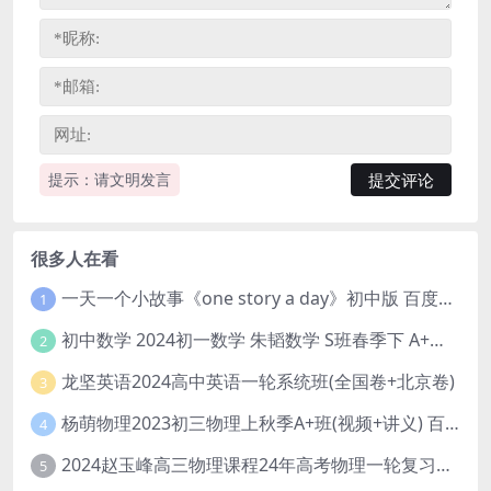
提示：请文明发言
很多人在看
一天一个小故事《one story a day》初中版 百度网盘分享下载
1
初中数学 2024初一数学 朱韬数学 S班春季下 A+班春季下 百度云网盘
2
龙坚英语2024高中英语一轮系统班(全国卷+北京卷)
3
杨萌物理2023初三物理上秋季A+班(视频+讲义) 百度网盘分享
4
2024赵玉峰高三物理课程24年高考物理一轮复习网课教程
5