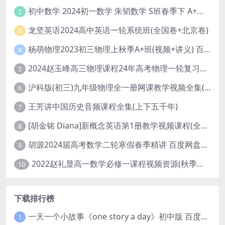
初中数学 2024初一数学 朱韬数学 S班春季下 A+班春季下 百度云网盘
2
龙坚英语2024高中英语一轮系统班(全国卷+北京卷)
3
杨萌物理2023初三物理上秋季A+班(视频+讲义) 百度网盘分享
4
2024赵玉峰高三物理课程24年高考物理一轮复习网课教程
5
沪科版(初三)九年级物理全一册网课教学视频全集(录播版 杜春雨 66讲)
6
王芳讲中国历史音频课程全集(上下五千年)
7
[胡金铭 Diana]新概念英语第1册教学视频课程(全集 百度网盘下载)
8
胡源2024届高考数学二轮寒假春季精讲 百度网盘分享
9
2022赵礼显高一数学必修一课程视频资源(秋季班 含讲义)百度网盘云
10
下载排行榜
一天一个小故事《one story a day》初中版 百度网盘分享下载
1