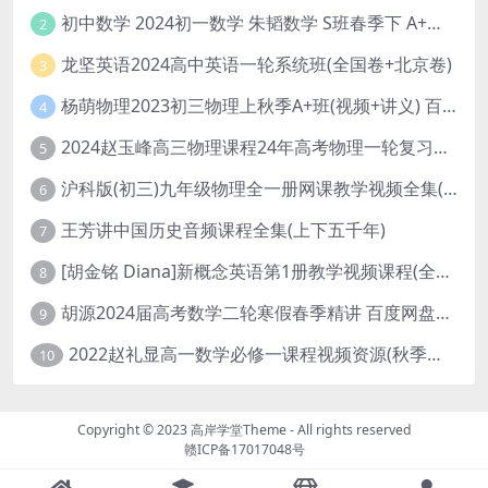
初中数学 2024初一数学 朱韬数学 S班春季下 A+班春季下 百度云网盘
2
龙坚英语2024高中英语一轮系统班(全国卷+北京卷)
3
杨萌物理2023初三物理上秋季A+班(视频+讲义) 百度网盘分享
4
2024赵玉峰高三物理课程24年高考物理一轮复习网课教程
5
沪科版(初三)九年级物理全一册网课教学视频全集(录播版 杜春雨 66讲)
6
王芳讲中国历史音频课程全集(上下五千年)
7
[胡金铭 Diana]新概念英语第1册教学视频课程(全集 百度网盘下载)
8
胡源2024届高考数学二轮寒假春季精讲 百度网盘分享
9
2022赵礼显高一数学必修一课程视频资源(秋季班 含讲义)百度网盘云
10
Copyright © 2023
高岸学堂Theme
- All rights reserved
赣ICP备17017048号