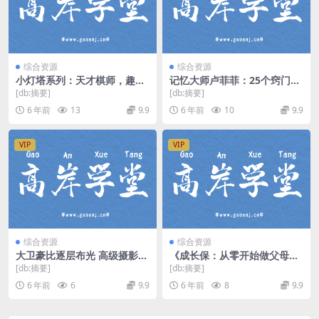
综合资源
综合资源
小灯塔系列：天才棋师，趣味
记忆大师卢菲菲：25个窍门让
学象棋（完结）（标清视频有
你“过目不忘”(完结)音频格式
[db:摘要]
[db:摘要]
水印）百度网盘
百度网盘
6 年前
13
9.9
6 年前
10
9.9
VIP
VIP
综合资源
综合资源
大卫豪比逐层布光 高级摄影教
《成长保：从零开始做父母》
程(中文字幕打包)百度网盘
MP3音频 百度网盘下载
[db:摘要]
[db:摘要]
6 年前
6
9.9
6 年前
8
9.9