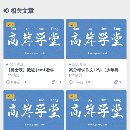
相关文章
VIP
VIP
综合资源
综合资源
【爵士鼓】搬运 Jemi 教学全
高分考试作文12讲（少年得
系列 百度网盘
到）（标清视频）百度网盘
[db:摘要]
[db:摘要]
6 年前
7
9.9
6 年前
6
9.9
VIP
VIP