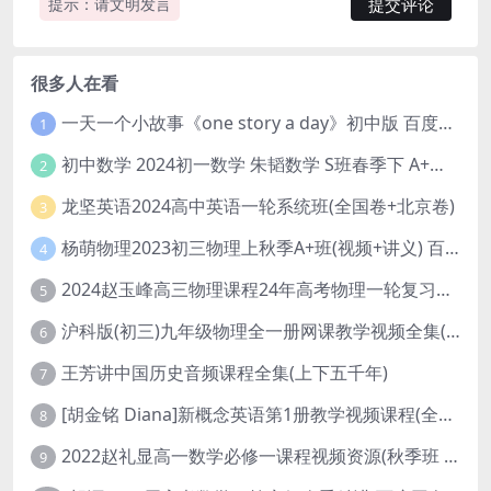
提示：请文明发言
很多人在看
一天一个小故事《one story a day》初中版 百度网盘分享下载
1
初中数学 2024初一数学 朱韬数学 S班春季下 A+班春季下 百度云网盘
2
龙坚英语2024高中英语一轮系统班(全国卷+北京卷)
3
杨萌物理2023初三物理上秋季A+班(视频+讲义) 百度网盘分享
4
2024赵玉峰高三物理课程24年高考物理一轮复习网课教程
5
沪科版(初三)九年级物理全一册网课教学视频全集(录播版 杜春雨 66讲)
6
王芳讲中国历史音频课程全集(上下五千年)
7
[胡金铭 Diana]新概念英语第1册教学视频课程(全集 百度网盘下载)
8
2022赵礼显高一数学必修一课程视频资源(秋季班 含讲义)百度网盘云
9