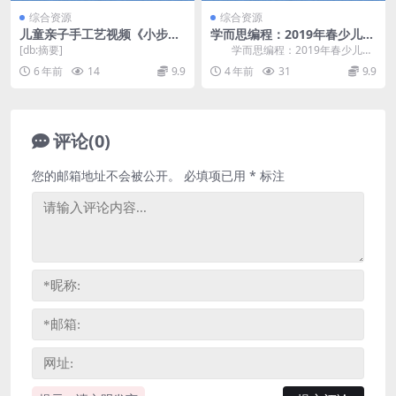
综合资源
综合资源
儿童亲子手工艺视频《小步折
学而思编程：2019年春少儿编
纸课》（全30集超清打包）百
程c++Leve l2上 网盘分享
[db:摘要]
学而思编程：2019年春少儿编
度网盘
程c++Leve l2上，网盘分享少儿编
6 年前
14
9.9
4 年前
31
9.9
程课程...
评论(0)
您的邮箱地址不会被公开。
必填项已用
*
标注