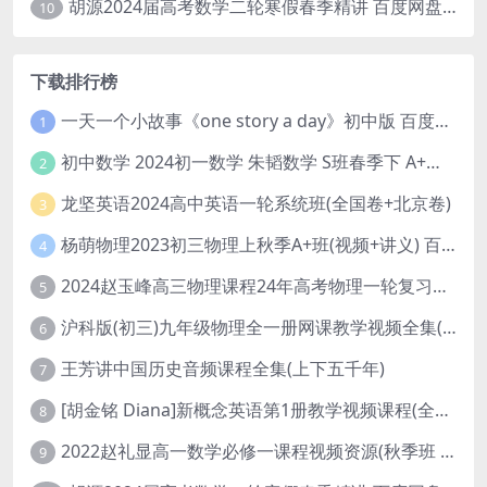
胡源2024届高考数学二轮寒假春季精讲 百度网盘分享
10
下载排行榜
一天一个小故事《one story a day》初中版 百度网盘分享下载
1
初中数学 2024初一数学 朱韬数学 S班春季下 A+班春季下 百度云网盘
2
龙坚英语2024高中英语一轮系统班(全国卷+北京卷)
3
杨萌物理2023初三物理上秋季A+班(视频+讲义) 百度网盘分享
4
2024赵玉峰高三物理课程24年高考物理一轮复习网课教程
5
沪科版(初三)九年级物理全一册网课教学视频全集(录播版 杜春雨 66讲)
6
王芳讲中国历史音频课程全集(上下五千年)
7
[胡金铭 Diana]新概念英语第1册教学视频课程(全集 百度网盘下载)
8
2022赵礼显高一数学必修一课程视频资源(秋季班 含讲义)百度网盘云
9