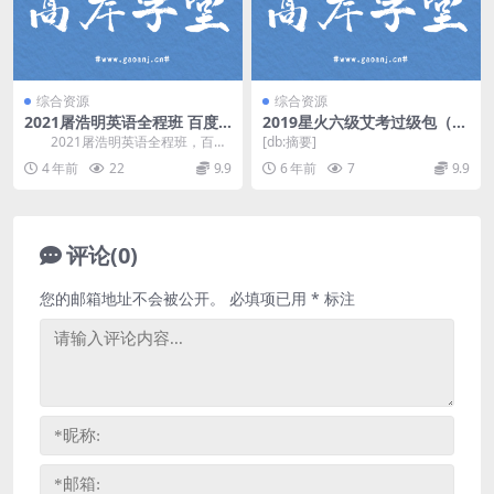
综合资源
综合资源
2021屠浩明英语全程班 百度
2019星火六级艾考过级包（高
网盘分享
清视频）百度网盘
2021屠浩明英语全程班，百度
[db:摘要]
网盘英语学习课程48.2G高清视
4 年前
22
9.9
6 年前
7
9.9
频。 资源目...
评论(0)
您的邮箱地址不会被公开。
必填项已用
*
标注