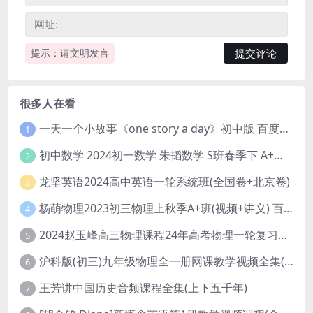
提示：请文明发言
很多人在看
一天一个小故事《one story a day》初中版 百度网盘分享下载
1
初中数学 2024初一数学 朱韬数学 S班春季下 A+班春季下 百度云网盘
2
龙坚英语2024高中英语一轮系统班(全国卷+北京卷)
3
杨萌物理2023初三物理上秋季A+班(视频+讲义) 百度网盘分享
4
2024赵玉峰高三物理课程24年高考物理一轮复习网课教程
5
沪科版(初三)九年级物理全一册网课教学视频全集(录播版 杜春雨 66讲)
6
王芳讲中国历史音频课程全集(上下五千年)
7