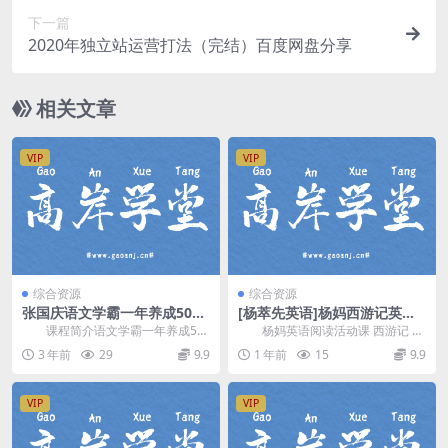
下一篇
2020年独立站运营打法（完结）百度网盘分享
相关文章
VIP
VIP
综合资源
综合资源
张国庆语文学霸一年养成50讲
[杨萃先英语]杨妈西游记英文
(1-4年级)百度网盘云
漫画版阅读课 百度网盘分享
课程简介语文学霸一年养成50
杨妈英语阅读活动课 西游记 英
讲视频课程，由 张国庆 讲课，以统
语课堂,演绎神话经典，适用范围：
3 年前
29
9.9
1 年前
15
9.9
编版历史课本为...
全年龄段。海量...
VIP
VIP