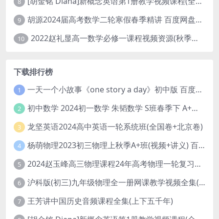
[胡金铭 Diana]新概念英语第1册教学视频课程(全集 百度网盘下载)
8
胡源2024届高考数学二轮寒假春季精讲 百度网盘分享
9
2022赵礼显高一数学必修一课程视频资源(秋季班 含讲义)百度网盘云
10
下载排行榜
一天一个小故事《one story a day》初中版 百度网盘分享下载
1
初中数学 2024初一数学 朱韬数学 S班春季下 A+班春季下 百度云网盘
2
龙坚英语2024高中英语一轮系统班(全国卷+北京卷)
3
杨萌物理2023初三物理上秋季A+班(视频+讲义) 百度网盘分享
4
2024赵玉峰高三物理课程24年高考物理一轮复习网课教程
5
沪科版(初三)九年级物理全一册网课教学视频全集(录播版 杜春雨 66讲)
6
王芳讲中国历史音频课程全集(上下五千年)
7