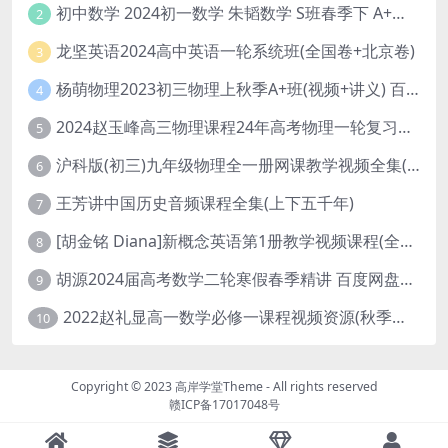
初中数学 2024初一数学 朱韬数学 S班春季下 A+班春季下 百度云网盘
2
龙坚英语2024高中英语一轮系统班(全国卷+北京卷)
3
杨萌物理2023初三物理上秋季A+班(视频+讲义) 百度网盘分享
4
2024赵玉峰高三物理课程24年高考物理一轮复习网课教程
5
沪科版(初三)九年级物理全一册网课教学视频全集(录播版 杜春雨 66讲)
6
王芳讲中国历史音频课程全集(上下五千年)
7
[胡金铭 Diana]新概念英语第1册教学视频课程(全集 百度网盘下载)
8
胡源2024届高考数学二轮寒假春季精讲 百度网盘分享
9
2022赵礼显高一数学必修一课程视频资源(秋季班 含讲义)百度网盘云
10
Copyright © 2023
高岸学堂Theme
- All rights reserved
赣ICP备17017048号