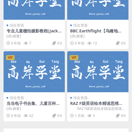
综合资源
综合资源
专业儿童棚拍摄影教程(Jack R
BBC.Earthflight【鸟瞰地
eznicki中文字幕)百度网盘
球】.蓝光高清 百度网盘下载
[db:摘要]
[db:摘要]
6 年前
7
9.9
6 年前
13
9.9
VIP
VIP
综合资源
综合资源
当当电子书合集、儿童百科全
RAZ F级英语绘本精读思维课
书 全球精读好书 百度网盘下
(外教版) 百度网盘分享
[db:摘要]
RAZ F级英语绘本精读思维课
载
(外教版)，精选12本RAZ F级别非虚
6 年前
42
9.9
1 月前
5
9.9
构的绘...