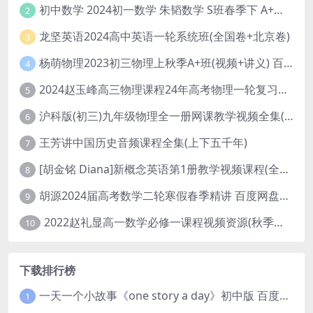
初中数学 2024初一数学 朱韬数学 S班春季下 A+班春季下 百度云网盘
2
龙坚英语2024高中英语一轮系统班(全国卷+北京卷)
3
杨萌物理2023初三物理上秋季A+班(视频+讲义) 百度网盘分享
4
2024赵玉峰高三物理课程24年高考物理一轮复习网课教程
5
沪科版(初三)九年级物理全一册网课教学视频全集(录播版 杜春雨 66讲)
6
王芳讲中国历史音频课程全集(上下五千年)
7
[胡金铭 Diana]新概念英语第1册教学视频课程(全集 百度网盘下载)
8
胡源2024届高考数学二轮寒假春季精讲 百度网盘分享
9
2022赵礼显高一数学必修一课程视频资源(秋季班 含讲义)百度网盘云
10
下载排行榜
一天一个小故事《one story a day》初中版 百度网盘分享下载
1