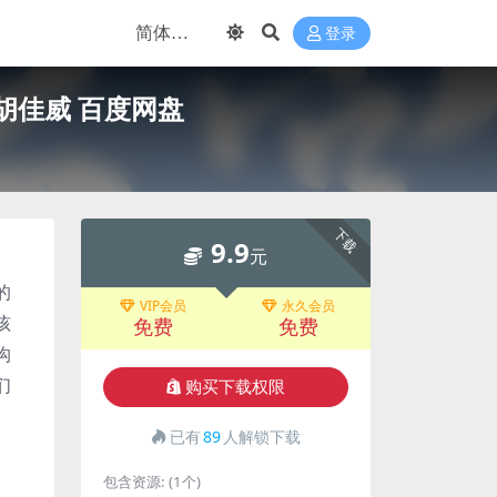
登录
胡佳威 百度网盘
下载
9.9
元
的
VIP会员
永久会员
孩
免费
免费
沟
们
购买下载权限
已有
89
人解锁下载
包含资源:
(1个)