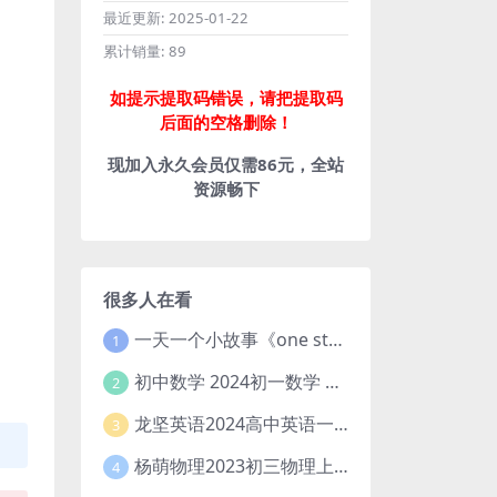
最近更新:
2025-01-22
累计销量:
89
如提示提取码错误，请把提取码
后面的空格删除！
现加入永久会员仅需86元，全站
资源畅下
很多人在看
一天一个小故事《one story a day》初中版 百度网盘分享下载
1
初中数学 2024初一数学 朱韬数学 S班春季下 A+班春季下 百度云网盘
2
龙坚英语2024高中英语一轮系统班(全国卷+北京卷)
3
杨萌物理2023初三物理上秋季A+班(视频+讲义) 百度网盘分享
4