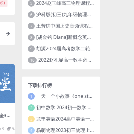
2024赵玉峰高三物理课程24年高考物理一轮复习网课教程
(
0
)
5
沪科版(初三)九年级物理全一册网课教学视频全集(录播版 杜春雨 66讲)
6
王芳讲中国历史音频课程全集(上下五千年)
7
[胡金铭 Diana]新概念英语第1册教学视频课程(全集 百度网盘下载)
8
胡源2024届高考数学二轮寒假春季精讲 百度网盘分享
9
2022赵礼显高一数学必修一课程视频资源(秋季班 含讲义)百度网盘云
10
下载排行榜
一天一个小故事《one story a day》初中版 百度网盘分享下载
1
初中数学 2024初一数学 朱韬数学 S班春季下 A+班春季下 百度云网盘
2
全31
龙坚英语2024高中英语一轮系统班(全国卷+北京卷)
3
网盘
9
9.9
杨萌物理2023初三物理上秋季A+班(视频+讲义) 百度网盘分享
4