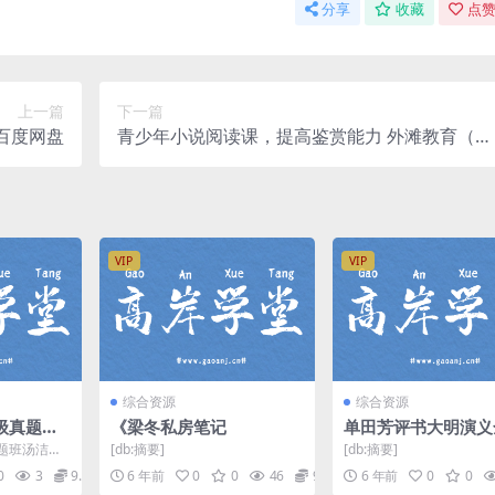
分享
收藏
点赞
上一篇
下一篇
）百度网盘
青少年小说阅读课，提高鉴赏能力 外滩教育（m
p4视频）百度网盘
VIP
VIP
综合资源
综合资源
级真题班
《梁冬私房笔记
单田芳评书大明演义
享
2回 mp3音频 百度
题班汤洁，
[db:摘要]
[db:摘要]
11.6G高
0
3
9.9
6 年前
0
0
46
9.9
6 年前
0
0
..