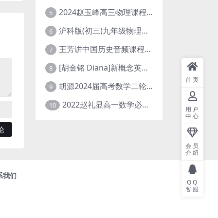
2024赵玉峰高三物理课程24年高考物理一轮复习网课教程
5
沪科版(初三)九年级物理全一册网课教学视频全集(录播版 杜春雨 66讲)
6
王芳讲中国历史音频课程全集(上下五千年)
7
[胡金铭 Diana]新概念英语第1册教学视频课程(全集 百度网盘下载)
8
首页
胡源2024届高考数学二轮寒假春季精讲 百度网盘分享
9
2022赵礼显高一数学必修一课程视频资源(秋季班 含讲义)百度网盘云
10
用户
中心
会员
介绍
系我们
QQ
客服