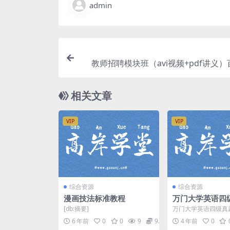
admin
教师招聘模块班（avi视频+pdf讲义
相关文章
VIP
VIP
综合资源
综合资源
漫画技法标准教程
万门大学英语四
汤洁 百度网盘分
[db:摘要]
万门大学英语四级真
百度网盘英语四级课程
6 年前
0
0
9
9.9
4 年前
0
清视频。资源目录万门.