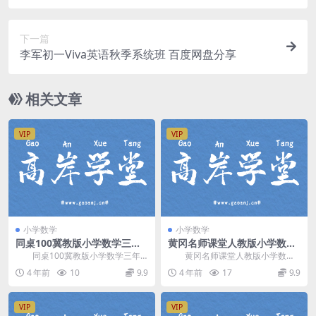
下一篇
李军初一Viva英语秋季系统班 百度网盘分享
相关文章
VIP
VIP
小学数学
小学数学
同桌100冀教版小学数学三年
黄冈名师课堂人教版小学数学
级上册 百度网盘分享
二年级上册 百度网盘分享
同桌100冀教版小学数学三年
黄冈名师课堂人教版小学数学
级上册，百度网盘分享小学冀教版
二年级上册，百度网盘分享小学人
4 年前
10
9.9
4 年前
17
9.9
数学课程2.65G...
教版数学课程2.70...
VIP
VIP