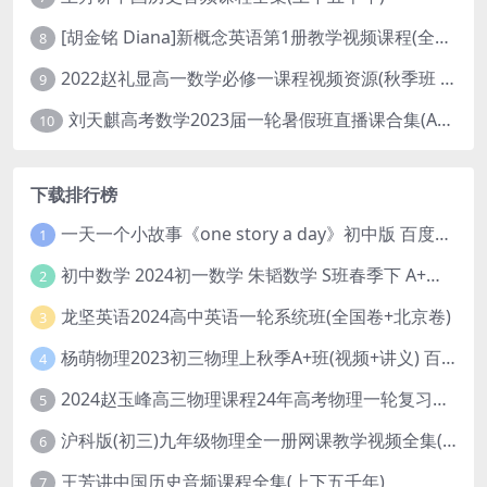
[胡金铭 Diana]新概念英语第1册教学视频课程(全集 百度网盘下载)
8
2022赵礼显高一数学必修一课程视频资源(秋季班 含讲义)百度网盘云
9
刘天麒高考数学2023届一轮暑假班直播课合集(A和A+)
10
下载排行榜
一天一个小故事《one story a day》初中版 百度网盘分享下载
1
初中数学 2024初一数学 朱韬数学 S班春季下 A+班春季下 百度云网盘
2
龙坚英语2024高中英语一轮系统班(全国卷+北京卷)
3
杨萌物理2023初三物理上秋季A+班(视频+讲义) 百度网盘分享
4
2024赵玉峰高三物理课程24年高考物理一轮复习网课教程
5
沪科版(初三)九年级物理全一册网课教学视频全集(录播版 杜春雨 66讲)
6
王芳讲中国历史音频课程全集(上下五千年)
7