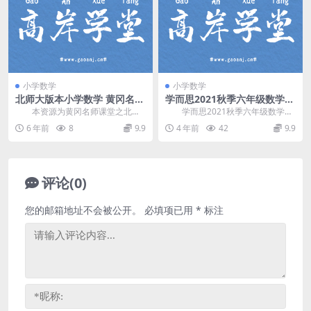
小学数学
小学数学
北师大版本小学数学 黄冈名师
学而思2021秋季六年级数学创
课堂（全套视频）百度网盘
新班李士超（完结）百度网盘
本资源为黄冈名师课堂之北师
学而思2021秋季六年级数学创
分享
大版本小学一至六年纪视频课程课
新班李士超，完结版百度网盘分享
6 年前
8
9.9
4 年前
42
9.9
程合集，全部课程压缩...
小学数学课程16...
评论(0)
您的邮箱地址不会被公开。
必填项已用
*
标注