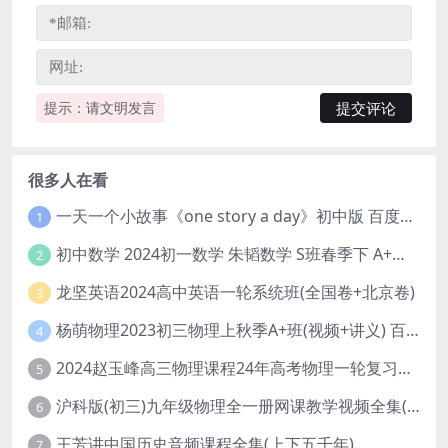
提示：请文明发言
很多人在看
一天一个小故事《one story a day》初中版 百度网盘分享下载
1
初中数学 2024初一数学 朱韬数学 S班春季下 A+班春季下 百度云网盘
2
龙坚英语2024高中英语一轮系统班(全国卷+北京卷)
3
杨萌物理2023初三物理上秋季A+班(视频+讲义) 百度网盘分享
4
2024赵玉峰高三物理课程24年高考物理一轮复习网课教程
5
沪科版(初三)九年级物理全一册网课教学视频全集(录播版 杜春雨 66讲)
6
王芳讲中国历史音频课程全集(上下五千年)
7