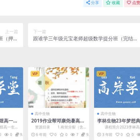
分享
收藏
点赞
上一篇
下一篇
班（押题
跟谁学三年级元宝老师超级数学提分班（完结）
网盘分享
百度网盘分享
VIP
VIP
高中生物
高中生物
芳煜高一生
2019作业帮邓康尧暑高考
李林生物23年梦想
完整视频)
生物目标985长期1班一轮
冲刺押题课(第二届)
煜高一生物
资源目录 1.有丝分裂（含
课程简介2023李林高
暑期班
盘
精校 完整视
导学课）\1.有丝分裂（含导学
梦想典当铺冲刺押题课，7
0
0
9.9
6 年前
0
0
7
9.9
3 年前
0
0
课）①.mp4 1...
天，利用碎片化时间...