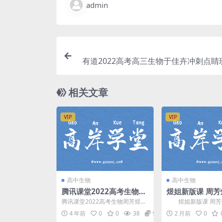
admin
有道2022高考高三生物于佳卉冲刺点睛
课）百度
相关文章
VIP
VIP
高中生物
高中生物
腾讯课堂2022高考生物周
煜姐新版课 周
芳煜二轮复习模块一：真
物必修一(精校 
腾讯课堂2022高考生物周芳煜二
煜姐新版课 周芳
题全解 百度网盘分享下载
百度网盘分享
轮复习模块一：真题全解，百度
必修一 分子与细胞(
4 年前
0
0
38
9.9
2 月前
0
网盘高考生物复习课程...
频)，包含：课本讲...