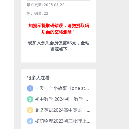
最近更新:
2025-01-22
累计销量:
23
如提示提取码错误，请把提取码
后面的空格删除！
现加入永久会员仅需86元，全站
资源畅下
很多人在看
一天一个小故事《one story a day》初中版 百度网盘分享下载
1
初中数学 2024初一数学 朱韬数学 S班春季下 A+班春季下 百度云网盘
2
龙坚英语2024高中英语一轮系统班(全国卷+北京卷)
3
杨萌物理2023初三物理上秋季A+班(视频+讲义) 百度网盘分享
4