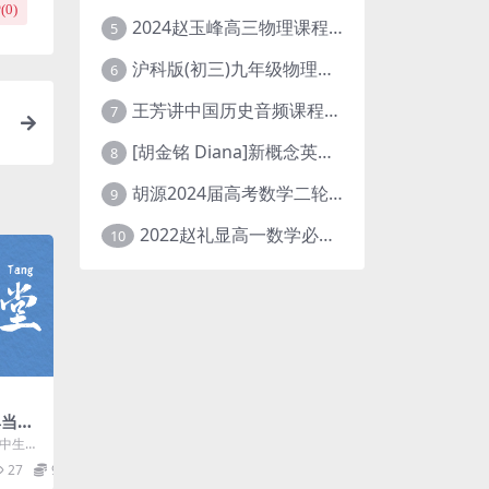
(
0
)
2024赵玉峰高三物理课程24年高考物理一轮复习网课教程
5
沪科版(初三)九年级物理全一册网课教学视频全集(录播版 杜春雨 66讲)
6
王芳讲中国历史音频课程全集(上下五千年)
7
[胡金铭 Diana]新概念英语第1册教学视频课程(全集 百度网盘下载)
8
胡源2024届高考数学二轮寒假春季精讲 百度网盘分享
9
2022赵礼显高一数学必修一课程视频资源(秋季班 含讲义)百度网盘云
10
典当铺
百度网
中生物
周49
27
9.9