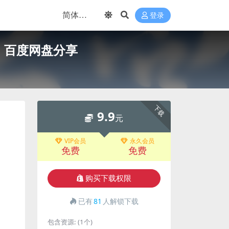
登录
）百度网盘分享
下载
9.9
元
VIP会员
永久会员
免费
免费
购买下载权限
已有
81
人解锁下载
包含资源:
(1个)