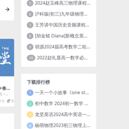
2024赵玉峰高三物理课程24年高考物理一轮复习网课教程
5
沪科版(初三)九年级物理全一册网课教学视频全集(录播版 杜春雨 66讲)
6
王芳讲中国历史音频课程全集(上下五千年)
7
[胡金铭 Diana]新概念英语第1册教学视频课程(全集 百度网盘下载)
8
胡源2024届高考数学二轮寒假春季精讲 百度网盘分享
9
2022赵礼显高一数学必修一课程视频资源(秋季班 含讲义)百度网盘云
10
下载排行榜
+春季
一天一个小故事《one story a day》初中版 百度网盘分享下载
1
A版)
高一数
享
，由作业
3
9.9
初中数学 2024初一数学 朱韬数学 S班春季下 A+班春季下 百度云网盘
2
龙坚英语2024高中英语一轮系统班(全国卷+北京卷)
3
杨萌物理2023初三物理上秋季A+班(视频+讲义) 百度网盘分享
4