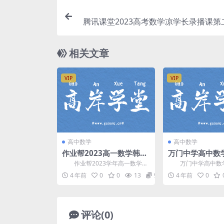
腾讯课堂2023高考数学凉学长录播课第
补充部分（高三）百度
相关文章
VIP
VIP
高中数学
高中数学
作业帮2023高一数学韩佳
万门中学高中数
伟暑假A+班 网盘分享
百度网盘分享
作业帮2023学年高一数学韩
万门中学高中数学
佳伟暑假A+班，网盘分享高中数
百度网盘高中数学课程
4 年前
0
0
13
9.9
4 年前
0
学课程2.09G高...
清视频。 资源目录.
评论(0)