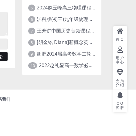
2024赵玉峰高三物理课程24年高考物理一轮复习网课教程
5
沪科版(初三)九年级物理全一册网课教学视频全集(录播版 杜春雨 66讲)
6
王芳讲中国历史音频课程全集(上下五千年)
7
首页
[胡金铭 Diana]新概念英语第1册教学视频课程(全集 百度网盘下载)
8
胡源2024届高考数学二轮寒假春季精讲 百度网盘分享
9
用户
中心
2022赵礼显高一数学必修一课程视频资源(秋季班 含讲义)百度网盘云
10
会员
介绍
系我们
QQ
客服