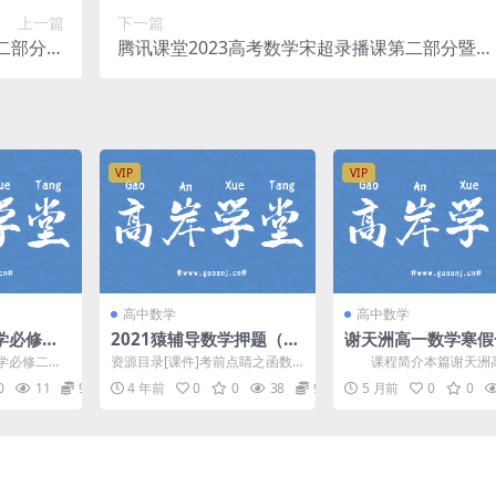
上一篇
下一篇
二部分暨
腾讯课堂2023高考数学宋超录播课第二部分暨补
网盘分享
充部分（高三）（1.61G高清视频）
VIP
VIP
高中数学
高中数学
学必修二
2021猿辅导数学押题（高
谢天洲高一数学寒假
清视频）百度网盘分享下
视频直播课(尖端课改
必修二，
资源目录[课件]考前点睛之函数.p
课程简介本篇谢天洲
载
含资料 百度网盘分
4.41G高
df徐考前点睛之函数.mp4考前点
学寒假+春季视频直播课
0
11
9.9
4 年前
0
0
38
9.9
5 月前
0
0
..
睛之函数(手...
帮 谢天洲(人称：洲叔...