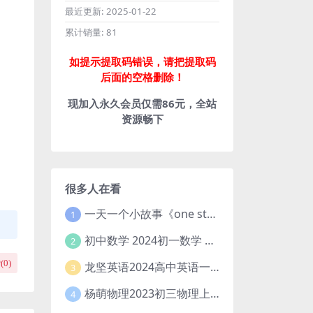
最近更新:
2025-01-22
累计销量:
81
如提示提取码错误，请把提取码
后面的空格删除！
现加入永久会员仅需86元，全站
资源畅下
很多人在看
一天一个小故事《one story a day》初中版 百度网盘分享下载
1
初中数学 2024初一数学 朱韬数学 S班春季下 A+班春季下 百度云网盘
2
(
0
)
龙坚英语2024高中英语一轮系统班(全国卷+北京卷)
3
杨萌物理2023初三物理上秋季A+班(视频+讲义) 百度网盘分享
4