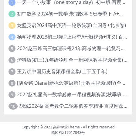
一天一个小故事《one story a day》初中版 百度网盘分享下载
1
初中数学 2024初一数学 朱韬数学 S班春季下 A+班春季下 百度云网盘
2
龙坚英语2024高中英语一轮系统班(全国卷+北京卷)
3
杨萌物理2023初三物理上秋季A+班(视频+讲义) 百度网盘分享
4
2024赵玉峰高三物理课程24年高考物理一轮复习网课教程
5
沪科版(初三)九年级物理全一册网课教学视频全集(录播版 杜春雨 66讲)
6
王芳讲中国历史音频课程全集(上下五千年)
7
[胡金铭 Diana]新概念英语第1册教学视频课程(全集 百度网盘下载)
8
2022赵礼显高一数学必修一课程视频资源(秋季班 含讲义)百度网盘云
9
胡源2024届高考数学二轮寒假春季精讲 百度网盘分享
10
Copyright © 2023
高岸学堂Theme
- All rights reserved
赣ICP备17017048号