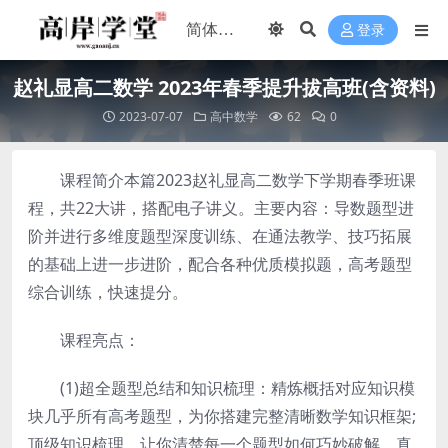
登录
赵礼显高二数学 2023年春季提升拔高班(含资料)
2023-07-07
高中数学
62
0
课程简介本篇2023赵礼显高二数学下学期春季班课
程，共22大讲，搭配电子讲义。主要内容：导数题型进
阶并进行多维度题型深度训练、在通法教学、技巧拓展
的基础上进一步进阶，配合各种优质模拟题，高考题型
综合训练，快速提分。
课程亮点：
(1)超全题型总结和知识梳理：精炼概括对应知识模
块几乎所有高考题型，为你搭建完整清晰数学知识框架;
顶级知识梳理，让你清楚每一个题型如何巧妙破解，真