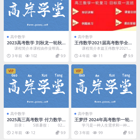
高中数学
高中数学
2023高考数学 刘秋龙一轮秋
王伟数学2021届高考数学全年
季A和A+合集课程
复习双一流网课资源(一二三轮
课程简介本课程由作业帮高中
课程简介本篇王伟数学2021届
合集)百度网盘下载
数学主讲 刘秋龙 讲课，2023高考
高考数学全年复习双一流网课资
3 年前
102
9.9
4 年前
11
9.9
数学一轮秋季班...
源，由高中数学老师...
VIP
VIP
高中数学
高中数学
2025高三高考数学 付力数学
王梦抒 2024年高考数学一轮
全年一轮二轮 百度网盘
暑期班 百度网盘
目录： S班暑假： 02.
学习是一种人生需求和一种态
第2讲【解题必备】不等式的解法.
度。只有不断学习，及时“充电”，才
2 年前
12
9.9
3 年前
99
9.9
mp4 付力...
能做到“百毒不侵...