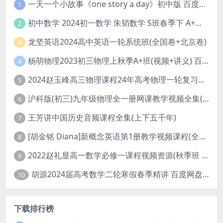
一天一个小故事《one story a day》初中版 百度网盘分享下载
1
初中数学 2024初一数学 朱韬数学 S班春季下 A+班春季下 百度云网盘
2
龙坚英语2024高中英语一轮系统班(全国卷+北京卷)
3
杨萌物理2023初三物理上秋季A+班(视频+讲义) 百度网盘分享
4
2024赵玉峰高三物理课程24年高考物理一轮复习网课教程
5
沪科版(初三)九年级物理全一册网课教学视频全集(录播版 杜春雨 66讲)
6
王芳讲中国历史音频课程全集(上下五千年)
7
[胡金铭 Diana]新概念英语第1册教学视频课程(全集 百度网盘下载)
8
2022赵礼显高一数学必修一课程视频资源(秋季班 含讲义)百度网盘云
9
胡源2024届高考数学二轮寒假春季精讲 百度网盘分享
10
下载排行榜